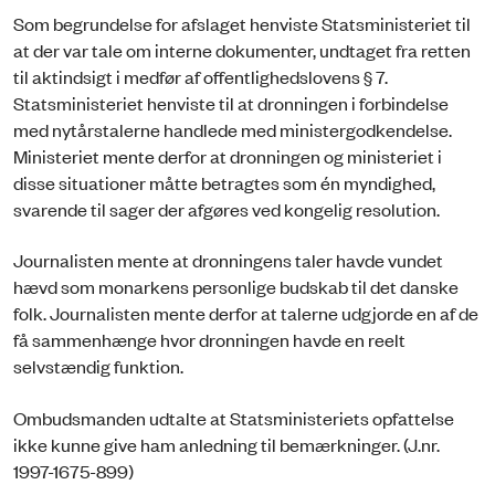
Som begrundelse for afslaget henviste Statsministeriet til
at der var tale om interne dokumenter, undtaget fra retten
til aktindsigt i medfør af offentlighedslovens § 7.
Statsministeriet henviste til at dronningen i forbindelse
med nytårstalerne handlede med ministergodkendelse.
Ministeriet mente derfor at dronningen og ministeriet i
disse situationer måtte betragtes som én myndighed,
svarende til sager der afgøres ved kongelig resolution.
Journalisten mente at dronningens taler havde vundet
hævd som monarkens personlige budskab til det danske
folk. Journalisten mente derfor at talerne udgjorde en af de
få sammenhænge hvor dronningen havde en reelt
selvstændig funktion.
Ombudsmanden udtalte at Statsministeriets opfattelse
ikke kunne give ham anledning til bemærkninger. (J.nr.
1997-1675-899)