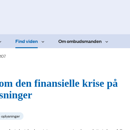
Find viden
Om ombudsmanden
.107
om den finansielle krise på
sninger
e oplysninger