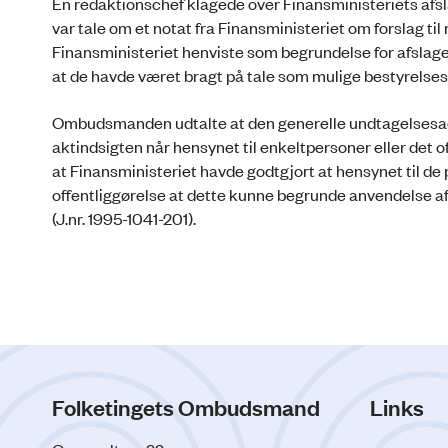
En redaktionschef klagede over Finansministeriets afsl
var tale om et notat fra Finansministeriet om forslag t
Finansministeriet henviste som begrundelse for afslaget 
at de havde været bragt på tale som mulige bestyrelse
Ombudsmanden udtalte at den generelle undtagelsesadgan
aktindsigten når hensynet til enkeltpersoner eller det
at Finansministeriet havde godtgjort at hensynet til de 
offentliggørelse at dette kunne begrunde anvendelse af § 
(J.nr. 1995-1041-201).
Folketingets Ombudsmand
Links