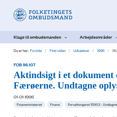
Klage til ombudsmanden
Arbejdsområder
Du er her:
Forside
Find viden
Udtalelser
1996
96
FOB 96.107
Aktindsigt i et dokument 
Færøerne. Undtagne oply
01-01-1996
Finansministeriet
Finans
Forvaltningsret 11241.3 - Undtagn