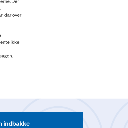
øerne. Der
.
r klar over
e
mente ikke
 sagen.
din indbakke