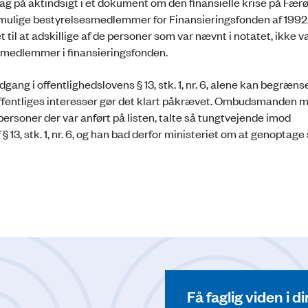
ag på aktindsigt i et dokument om den finansielle krise på Fær
il mulige bestyrelsesmedlemmer for Finansieringsfonden af 1992
til at adskillige af de personer som var nævnt i notatet, ikke va
smedlemmer i finansieringsfonden.
g i offentlighedslovens § 13, stk. 1, nr. 6, alene kan begræns
 offentliges interesser gør det klart påkrævet. Ombudsmanden 
personer der var anført på listen, talte så tungtvejende imod
13, stk. 1, nr. 6, og han bad derfor ministeriet om at genoptage
Få faglig viden i 