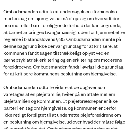
Ombudsmanden udtalte at undersøgelsen i forbindelse
med en sag om hjemgivelse må dreje sig om hvorvidt der
hos mor eller barn foreligger de forhold der kan begrunde,
at barnet anbringes tvangsmæssigt uden for hjemmet efter
reglerne i bistandslovens § 35. Ombudsmanden mente på
denne baggrund ikke der var grundlag for at kritisere, at
kommunen fandt sagen tilstrækkeligt oplyst ved en
børnepsykiatrisk erklæring og en erklæring om moderens
forældreevne. Ombudsmanden fandt i øvrigt ikke grundlag
for at kritisere kommunens beslutning om hjemgivelse.
Ombudsmanden udtalte videre at de opgaver som
varetages af en plejefamilie, hviler på en aftale mellem
plejefamilien og kommunen. Et plejeforældrepar er ikke
parter i en sag om hjemgivelse, og kommunen er derfor
ikke retligt forpligtet til at underrette plejeforældrene om
en beslutning om hjemgivelse, ud over hvad der måtte følge
af kontraktforholdet. Ombudsmanden mente dog at det