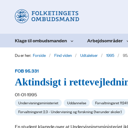
Klage til ombudsmanden
Arbejdsområder
Du er her:
Forside
Find viden
Udtalelser
1995
95
FOB 95.331
Aktindsigt i rettevejledni
01-01-1995
Undervisningsministeriet
Uddannelse
Forvaltningsret 112
Forvaltningsret 2.3 - Undervisning og forskning (herunder skoler)
En student klagede over at Undervisningsministeriet ikk