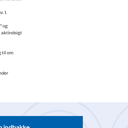
. 1.
" og
 aktindsigt
 til om
under
din indbakke