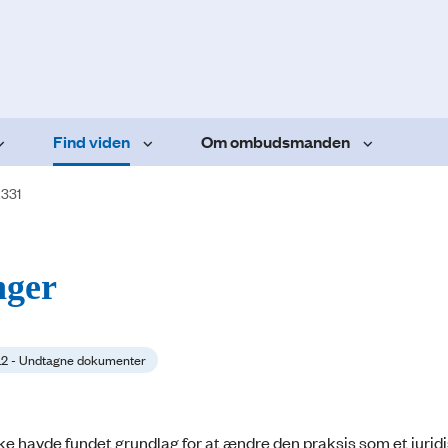
Find viden
Om ombudsmanden
.331
nger
41.2 - Undtagne dokumenter
e havde fundet grundlag for at ændre den praksis som et juridi