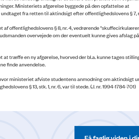
dninger. Ministeriets afgørelse byggede på den opfattelse at
taget fra retten til aktindsigt efter offentlighedslovens § 7, nr
f offentlighedslovens § 8, nr. 4, vedrørende "skuffecirkulærer
dsmanden overvejede om der eventuelt kunne gives afslag på
 træffe en ny afgørelse, hvorved der bl.a. kunne tages stilling
unne finde anvendelse.
, hvor ministeriet afviste studentens anmodning om aktindsigt 
edslovens § 13, stk. 1, nr. 6, var til stede. (J. nr. 1994-1784-701)
Få faglig viden i 