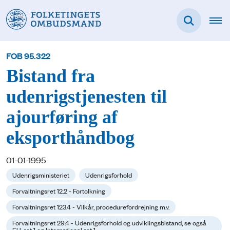
FOB 95.322
Bistand fra
udenrigstjenesten til
ajourføring af
eksporthåndbog
01-01-1995
Udenrigsministeriet
Udenrigsforhold
Forvaltningsret 12.2 - Fortolkning
Forvaltningsret 123.4 - Vilkår, procedurefordrejning m.v.
Forvaltningsret 29.4 - Udenrigsforhold og udviklingsbistand, se også
EU-ret 1 og International ret 1