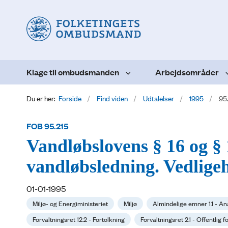
Klage til ombudsmanden
Arbejdsområder
Du er her:
Forside
Find viden
Udtalelser
1995
95
FOB 95.215
Vandløbslovens § 16 og § 
vandløbsledning. Vedligeh
01-01-1995
Miljø- og Energiministeriet
Miljø
Almindelige emner 1.1 - An
Forvaltningsret 12.2 - Fortolkning
Forvaltningsret 2.1 - Offentlig