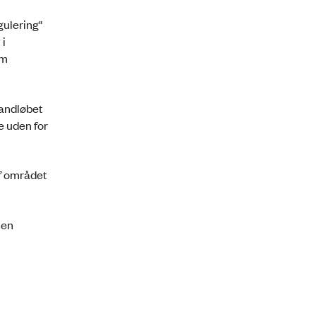
gulering"
 i
om
vandløbet
e uden for
f området
 en