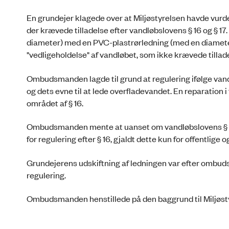
En grundejer klagede over at Miljøstyrelsen havde vurder
der krævede tilladelse efter vandløbslovens § 16 og § 17
diameter) med en PVC-plastrørledning (med en diameter
"vedligeholdelse" af vandløbet, som ikke krævede tillad
Ombudsmanden lagde til grund at regulering ifølge vand
og dets evne til at lede overfladevandet. En reparation 
området af § 16.
Ombudsmanden mente at uanset om vandløbslovens § 3
for regulering efter § 16, gjaldt dette kun for offentlige 
Grundejerens udskiftning af ledningen var efter ombud
regulering.
Ombudsmanden henstillede på den baggrund til Miljøstyr