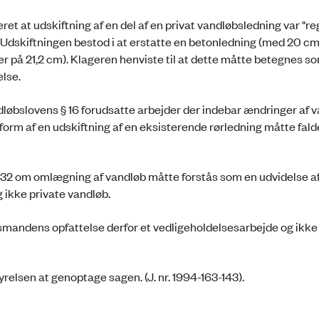
et at udskiftning af en del af en privat vandløbsledning var "re
. Udskiftningen bestod i at erstatte en betonledning (med 20 cm
 på 21,2 cm). Klageren henviste til at dette måtte betegnes s
else.
løbslovens § 16 forudsatte arbejder der indebar ændringer af 
i form af en udskiftning af en eksisterende rørledning måtte fald
2 om omlægning af vandløb måtte forstås som en udvidelse a
og ikke private vandløb.
smandens opfattelse derfor et vedligeholdelsesarbejde og ikke
elsen at genoptage sagen. (J. nr. 1994-163-143).