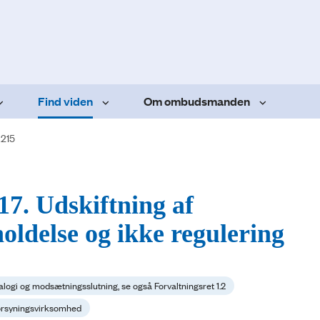
Find viden
Om ombudsmanden
.215
17. Udskiftning af
oldelse og ikke regulering
alogi og modsætningsslutning, se også Forvaltningsret 1.2
 forsyningsvirksomhed