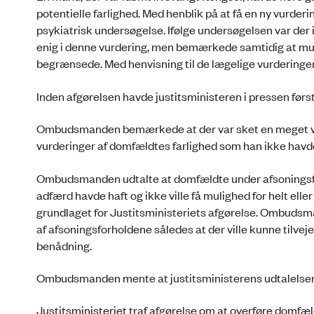
potentielle farlighed. Med henblik på at få en ny vurder
psykiatrisk undersøgelse. Ifølge undersøgelsen var der 
enig i denne vurdering, men bemærkede samtidig at mulig
begrænsede. Med henvisning til de lægelige vurderinger
Inden afgørelsen havde justitsministeren i pressen først
Ombudsmanden bemærkede at der var sket en meget væs
vurderinger af domfældtes farlighed som han ikke havde 
Ombudsmanden udtalte at domfældte under afsoningsfor
adfærd havde haft og ikke ville få mulighed for helt elle
grundlaget for Justitsministeriets afgørelse. Ombudsma
af afsoningsforholdene således at der ville kunne tilve
benådning.
Ombudsmanden mente at justitsministerens udtalelser 
Justitsministeriet traf afgørelse om at overføre domfæl