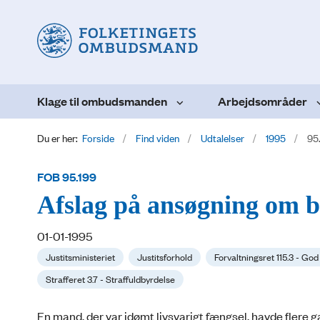
Klage til ombudsmanden
Arbejdsområder
Du er her:
Forside
Find viden
Udtalelser
1995
95
FOB 95.199
Afslag på ansøgning om b
01-01-1995
Justitsministeriet
Justitsforhold
Forvaltningsret 115.3 - God
Strafferet 3.7 - Straffuldbyrdelse
En mand, der var idømt livsvarigt fængsel, havde flere