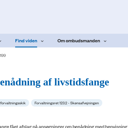
Find viden
Om ombudsmanden
.199
enådning af livstidsfange
 forvaltningsskik
Forvaltningsret 123.2 - Skønsafvejningen
 gange fået afslag på ansøgninger om benådning med henvisning 