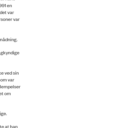
1991 en
det var
rsoner var
enådning.
agkyndige
e ved sin
 som var
 lempelser
let om
ige.
te at han