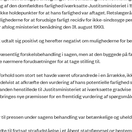
ing af den domfældtes farlighed iværksatte Justitsministeriet i 
ikke holdepunkter for at hans farlighed var aftaget. Retslægerå
hederne for at forudsige farligt recidiv for ikke-sindssyge pe
 afslog ministeriet benådning den 31. august 1993.
 udtalt sig positivt og herefter negativt om mulighederne for b
entlig forskelsbehandling i sagen, men at den byggede på f
nærmere forudsætninger for at tage stilling til.
hold som stort set havde været uforandrede i en årrække, ikk
r delvist at afkræfte den vurdering af hans potentielle farlighed
nden henstillede til Justitsministeriet at iværksætte gradvise
jebringes nye præmisser for en fremtidig vurdering af spørgsmå
til pressen under sagens behandling var betænkelige og uheld
dte til fortsat strafudståelse i et åbent statsfængsel og bestem