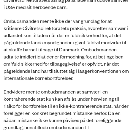
i USA med sit herboende barn.
Ombudsmanden mente ikke der var grundlag for at
kritisere Civilretsdirektoratets praksis, hvorefter samvær i
udlandet kun tillades når der er fuld sikkerhed for, at det
pågældende lands myndigheder i givet fald vil medvirke til
at skaffe barnet tilbage til Danmark. Ombudsmanden
udtalte imidlertid at der er formodning for, at betingelsen
om 'fuld sikkerhed for tilbagegivelse' er opfyldt, når det
pågældende land har tilsluttet sig Haagerkonventionen om
internationale børnebortførelser.
Endvidere mente ombudsmanden at samvær i en
kontraherende stat kun kan afslås under henvisning til
risiko for bortførelse til en ikke-kontraherende stat, når der
foreligger en konkret begrundet mistanke herfor. Da en
sådan mistanke ikke kunne påvises på det foreliggende
grundlag, henstillede ombudsmanden til