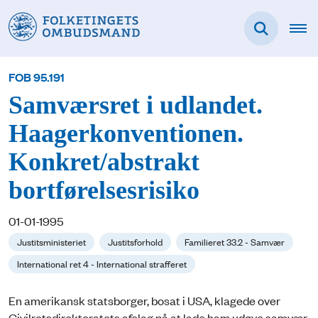
FOB 95.191
Samværsret i udlandet.
Haagerkonventionen.
Konkret/abstrakt
bortførelsesrisiko
01-01-1995
Justitsministeriet
Justitsforhold
Familieret 33.2 - Samvær
International ret 4 - International strafferet
En amerikansk statsborger, bosat i USA, klagede over
Civilretsdirektoratets afslag på at lade ham udøve samvær