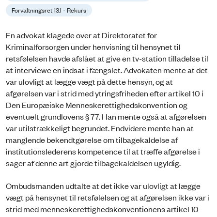
Forvaltningsret 13.1 - Rekurs
En advokat klagede over at Direktoratet for
Kriminalforsorgen under henvisning til hensynet til
retsfølelsen havde afslået at give en tv-station tilladelse til
at interviewe en indsat i fængslet. Advokaten mente at det
var ulovligt at lægge vægt på dette hensyn, og at
afgørelsen var i strid med ytringsfriheden efter artikel 10 i
Den Europæiske Menneskerettighedskonvention og
eventuelt grundlovens § 77. Han mente også at afgørelsen
var utilstrækkeligt begrundet. Endvidere mente han at
manglende bekendtgørelse om tilbagekaldelse af
institutionslederens kompetence til at træffe afgørelse i
sager af denne art gjorde tilbagekaldelsen ugyldig.
Ombudsmanden udtalte at det ikke var ulovligt at lægge
vægt på hensynet til retsfølelsen og at afgørelsen ikke var i
strid med menneskerettighedskonventionens artikel 10