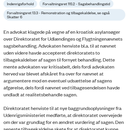
Indenrigsforhold
Forvaltningsret 115.2 - Sagsbehandlingstid
Forvaltningsret 13.3 - Remonstration og tilbagekaldelse, se også
Skatter 6
En advokat klagede på vegne af en kroatisk asylansøger
over Direktoratet for Udlændinges og Flygtningenævnets
sagsbehandling. Advokaten henviste bl.a. til at nævnet
uden videre havde accepteret direktoratets to
tilbagekaldelser af sagen til fornyet behandling. Dette
mente advokaten var kritisabelt, dels fordi advokaten
herved var blevet afskåret fra over for nævnet at
argumentere mod en eventuel udsættelse af sagens
afgørelse, dels fordi nævnet ved tilbagesendelsen havde
undladt at realitetsbehandle sagen.
Direktoratet henviste til at nye baggrundsoplysninger fra
Udenrigsministeriet medførte, at direktoratet overvejede
om der var grundlag for en ændret vurdering af sagen. Den
seneste tilbagekaldelse skete for at direktoratet kunne