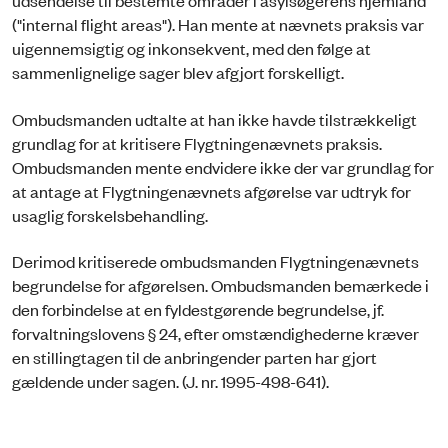
udsendelse til bestemte områder i asylsøgerens hjemland
("internal flight areas"). Han mente at nævnets praksis var
uigennemsigtig og inkonsekvent, med den følge at
sammenlignelige sager blev afgjort forskelligt.
Ombudsmanden udtalte at han ikke havde tilstrækkeligt
grundlag for at kritisere Flygtningenævnets praksis.
Ombudsmanden mente endvidere ikke der var grundlag for
at antage at Flygtningenævnets afgørelse var udtryk for
usaglig forskelsbehandling.
Derimod kritiserede ombudsmanden Flygtningenævnets
begrundelse for afgørelsen. Ombudsmanden bemærkede i
den forbindelse at en fyldestgørende begrundelse, jf.
forvaltningslovens § 24, efter omstændighederne kræver
en stillingtagen til de anbringender parten har gjort
gældende under sagen. (J. nr. 1995-498-641).