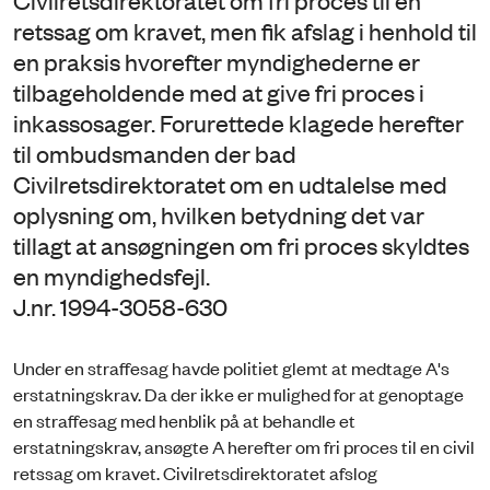
Civilretsdirektoratet om fri proces til en
retssag om kravet, men fik afslag i henhold til
en praksis hvorefter myndighederne er
tilbageholdende med at give fri proces i
inkassosager. Forurettede klagede herefter
til ombudsmanden der bad
Civilretsdirektoratet om en udtalelse med
oplysning om, hvilken betydning det var
tillagt at ansøgningen om fri proces skyldtes
en myndighedsfejl.
J.nr. 1994-3058-630
Under en straffesag havde politiet glemt at medtage A's
erstatningskrav. Da der ikke er mulighed for at genoptage
en straffesag med henblik på at behandle et
erstatningskrav, ansøgte A herefter om fri proces til en civil
retssag om kravet. Civilretsdirektoratet afslog