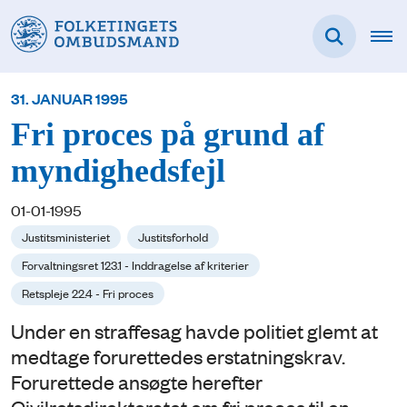
31. JANUAR 1995
Fri proces på grund af
myndighedsfejl
01-01-1995
Justitsministeriet
Justitsforhold
Forvaltningsret 123.1 - Inddragelse af kriterier
Retspleje 22.4 - Fri proces
Under en straffesag havde politiet glemt at
medtage forurettedes erstatningskrav.
Forurettede ansøgte herefter