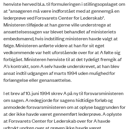
henviste herved bl.a. til formuleringen i stillingsopslaget om
at "ansøgeren må være indforstået med at gennemgå en
lederprøve ved Forsvarets Center for Lederskab".
Ministeren tilføjede at han gerne ville understrege at
ansættelsessagen var blevet behandlet af ministeriets
embedsmænd, hvis indstilling ministeren havde valgt at
følge. Ministeren anførte videre at han for sit eget
vedkommende var helt uforstående over for at A følte sig
forbigået. Ministeren henviste til at det tydeligt fremgik af
A's kontrakt, som A selv havde underskrevet, at han blev
ansat indtil udgangen af marts 1994 uden mulighed for
forlængelse eller genansættelse.
I et brev af 10. juni 1994 skrev A på ny til forsvarsministeren
om sagen. A redegjorde for sagens hidtidige forløb og
anmodede forsvarsministeren om at oplyse baggrunden for
at der ikke havde været gennemført lederprøve. A oplyste
at Forsvarets Center for Lederskab over for A havde
udtrykt undren over at prøven ikke havde været