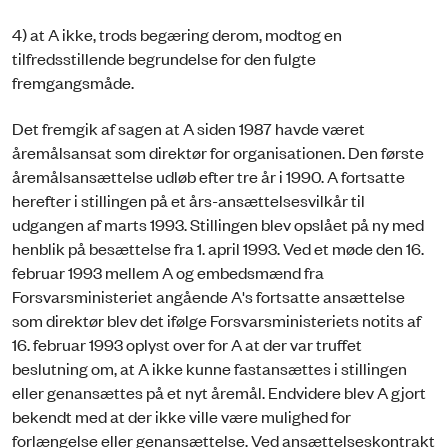
4) at A ikke, trods begæring derom, modtog en
tilfredsstillende begrundelse for den fulgte
fremgangsmåde.
Det fremgik af sagen at A siden 1987 havde været
åremålsansat som direktør for organisationen. Den første
åremålsansættelse udløb efter tre år i 1990. A fortsatte
herefter i stillingen på et års-ansættelsesvilkår til
udgangen af marts 1993. Stillingen blev opslået på ny med
henblik på besættelse fra 1. april 1993. Ved et møde den 16.
februar 1993 mellem A og embedsmænd fra
Forsvarsministeriet angående A's fortsatte ansættelse
som direktør blev det ifølge Forsvarsministeriets notits af
16. februar 1993 oplyst over for A at der var truffet
beslutning om, at A ikke kunne fastansættes i stillingen
eller genansættes på et nyt åremål. Endvidere blev A gjort
bekendt med at der ikke ville være mulighed for
forlængelse eller genansættelse. Ved ansættelseskontrakt