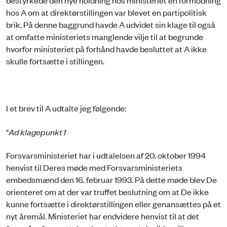
bestyrkede den nye holdning hos ministeriet en formodning
hos A om at direktørstillingen var blevet en partipolitisk
brik. På denne baggrund havde A udvidet sin klage til også
at omfatte ministeriets manglende vilje til at begrunde
hvorfor ministeriet på forhånd havde besluttet at A ikke
skulle fortsætte i stillingen.
I et brev til A udtalte jeg følgende:
"
Ad klagepunkt 1
Forsvarsministeriet har i udtalelsen af 20. oktober 1994
henvist til Deres møde med Forsvarsministeriets
embedsmænd den 16. februar 1993. På dette møde blev De
orienteret om at der var truffet beslutning om at De ikke
kunne fortsætte i direktørstillingen eller genansættes på et
nyt åremål. Ministeriet har endvidere henvist til at det