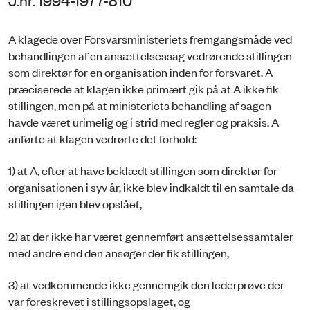
J.nr. 1994-1977-810
A klagede over Forsvarsministeriets fremgangsmåde ved
behandlingen af en ansættelsessag vedrørende stillingen
som direktør for en organisation inden for forsvaret. A
præciserede at klagen ikke primært gik på at A ikke fik
stillingen, men på at ministeriets behandling af sagen
havde været urimelig og i strid med regler og praksis. A
anførte at klagen vedrørte det forhold:
1) at A, efter at have beklædt stillingen som direktør for
organisationen i syv år, ikke blev indkaldt til en samtale da
stillingen igen blev opslået,
2) at der ikke har været gennemført ansættelsessamtaler
med andre end den ansøger der fik stillingen,
3) at vedkommende ikke gennemgik den lederprøve der
var foreskrevet i stillingsopslaget, og