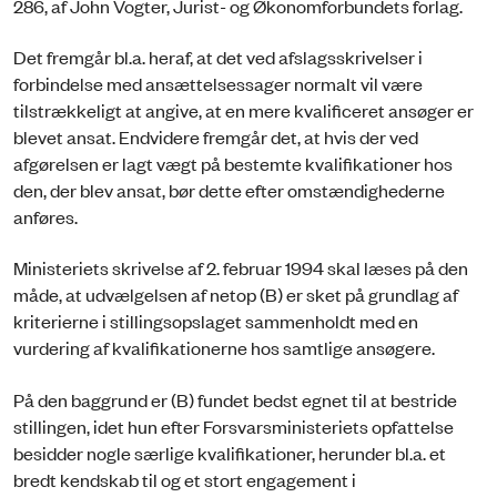
286, af John Vogter, Jurist- og Økonomforbundets forlag.
Det fremgår bl.a. heraf, at det ved afslagsskrivelser i
forbindelse med ansættelsessager normalt vil være
tilstrækkeligt at angive, at en mere kvalificeret ansøger er
blevet ansat. Endvidere fremgår det, at hvis der ved
afgørelsen er lagt vægt på bestemte kvalifikationer hos
den, der blev ansat, bør dette efter omstændighederne
anføres.
Ministeriets skrivelse af 2. februar 1994 skal læses på den
måde, at udvælgelsen af netop (B) er sket på grundlag af
kriterierne i stillingsopslaget sammenholdt med en
vurdering af kvalifikationerne hos samtlige ansøgere.
På den baggrund er (B) fundet bedst egnet til at bestride
stillingen, idet hun efter Forsvarsministeriets opfattelse
besidder nogle særlige kvalifikationer, herunder bl.a. et
bredt kendskab til og et stort engagement i