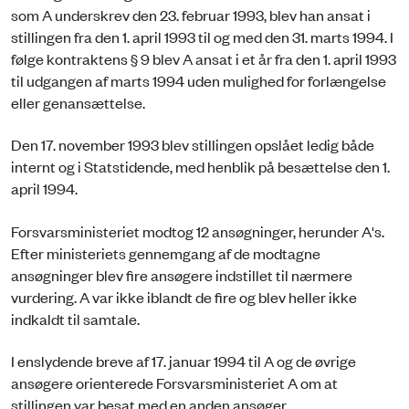
som A underskrev den 23. februar 1993, blev han ansat i
stillingen fra den 1. april 1993 til og med den 31. marts 1994. I
følge kontraktens § 9 blev A ansat i et år fra den 1. april 1993
til udgangen af marts 1994 uden mulighed for forlængelse
eller genansættelse.
Den 17. november 1993 blev stillingen opslået ledig både
internt og i Statstidende, med henblik på besættelse den 1.
april 1994.
Forsvarsministeriet modtog 12 ansøgninger, herunder A's.
Efter ministeriets gennemgang af de modtagne
ansøgninger blev fire ansøgere indstillet til nærmere
vurdering. A var ikke iblandt de fire og blev heller ikke
indkaldt til samtale.
I enslydende breve af 17. januar 1994 til A og de øvrige
ansøgere orienterede Forsvarsministeriet A om at
stillingen var besat med en anden ansøger.