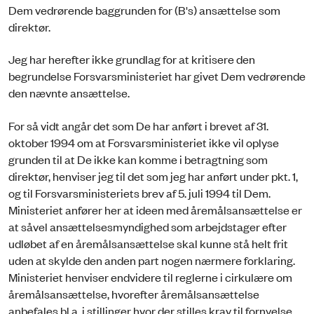
Dem vedrørende baggrunden for (B's) ansættelse som
direktør.
Jeg har herefter ikke grundlag for at kritisere den
begrundelse Forsvarsministeriet har givet Dem vedrørende
den nævnte ansættelse.
For så vidt angår det som De har anført i brevet af 31.
oktober 1994 om at Forsvarsministeriet ikke vil oplyse
grunden til at De ikke kan komme i betragtning som
direktør, henviser jeg til det som jeg har anført under pkt. 1,
og til Forsvarsministeriets brev af 5. juli 1994 til Dem.
Ministeriet anfører her at ideen med åremålsansættelse er
at såvel ansættelsesmyndighed som arbejdstager efter
udløbet af en åremålsansættelse skal kunne stå helt frit
uden at skylde den anden part nogen nærmere forklaring.
Ministeriet henviser endvidere til reglerne i cirkulære om
åremålsansættelse, hvorefter åremålsansættelse
anbefales bl.a. i stillinger hvor der stilles krav til fornyelse.