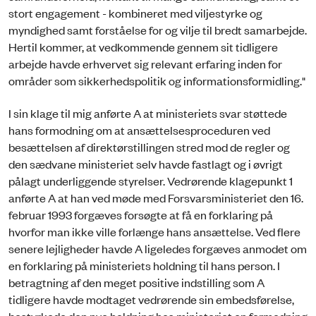
stort engagement - kombineret med viljestyrke og
myndighed samt forståelse for og vilje til bredt samarbejde.
Hertil kommer, at vedkommende gennem sit tidligere
arbejde havde erhvervet sig relevant erfaring inden for
områder som sikkerhedspolitik og informationsformidling."
I sin klage til mig anførte A at ministeriets svar støttede
hans formodning om at ansættelsesproceduren ved
besættelsen af direktørstillingen stred mod de regler og
den sædvane ministeriet selv havde fastlagt og i øvrigt
pålagt underliggende styrelser. Vedrørende klagepunkt 1
anførte A at han ved møde med Forsvarsministeriet den 16.
februar 1993 forgæves forsøgte at få en forklaring på
hvorfor man ikke ville forlænge hans ansættelse. Ved flere
senere lejligheder havde A ligeledes forgæves anmodet om
en forklaring på ministeriets holdning til hans person. I
betragtning af den meget positive indstilling som A
tidligere havde modtaget vedrørende sin embedsførelse,