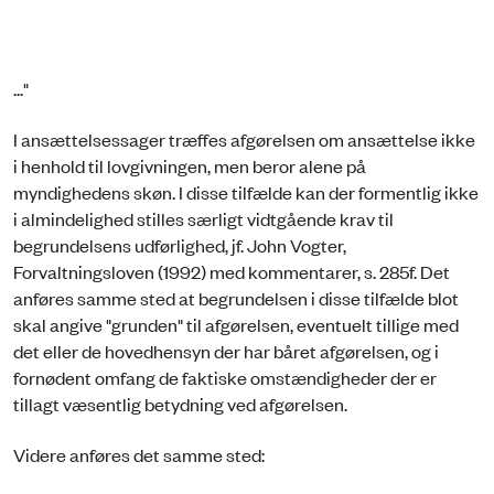
..."
I ansættelsessager træffes afgørelsen om ansættelse ikke
i henhold til lovgivningen, men beror alene på
myndighedens skøn. I disse tilfælde kan der formentlig ikke
i almindelighed stilles særligt vidtgående krav til
begrundelsens udførlighed, jf. John Vogter,
Forvaltningsloven (1992) med kommentarer, s. 285f. Det
anføres samme sted at begrundelsen i disse tilfælde blot
skal angive "grunden" til afgørelsen, eventuelt tillige med
det eller de hovedhensyn der har båret afgørelsen, og i
fornødent omfang de faktiske omstændigheder der er
tillagt væsentlig betydning ved afgørelsen.
Videre anføres det samme sted: