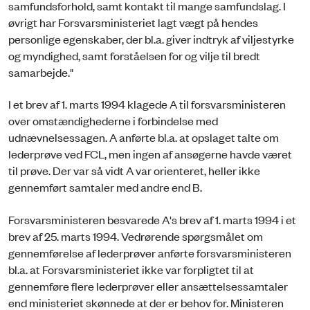
samfundsforhold, samt kontakt til mange samfundslag. I
øvrigt har Forsvarsministeriet lagt vægt på hendes
personlige egenskaber, der bl.a. giver indtryk af viljestyrke
og myndighed, samt forståelsen for og vilje til bredt
samarbejde."
I et brev af 1. marts 1994 klagede A til forsvarsministeren
over omstændighederne i forbindelse med
udnævnelsessagen. A anførte bl.a. at opslaget talte om
lederprøve ved FCL, men ingen af ansøgerne havde været
til prøve. Der var så vidt A var orienteret, heller ikke
gennemført samtaler med andre end B.
Forsvarsministeren besvarede A's brev af 1. marts 1994 i et
brev af 25. marts 1994. Vedrørende spørgsmålet om
gennemførelse af lederprøver anførte forsvarsministeren
bl.a. at Forsvarsministeriet ikke var forpligtet til at
gennemføre flere lederprøver eller ansættelsessamtaler
end ministeriet skønnede at der er behov for. Ministeren