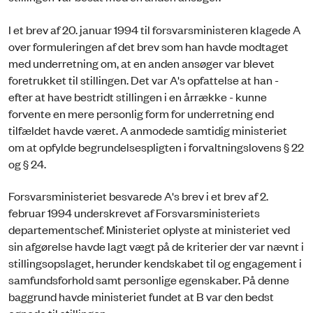
I et brev af 20. januar 1994 til forsvarsministeren klagede A
over formuleringen af det brev som han havde modtaget
med underretning om, at en anden ansøger var blevet
foretrukket til stillingen. Det var A's opfattelse at han -
efter at have bestridt stillingen i en årrække - kunne
forvente en mere personlig form for underretning end
tilfældet havde været. A anmodede samtidig ministeriet
om at opfylde begrundelsespligten i forvaltningslovens § 22
og § 24.
Forsvarsministeriet besvarede A's brev i et brev af 2.
februar 1994 underskrevet af Forsvarsministeriets
departementschef. Ministeriet oplyste at ministeriet ved
sin afgørelse havde lagt vægt på de kriterier der var nævnt i
stillingsopslaget, herunder kendskabet til og engagement i
samfundsforhold samt personlige egenskaber. På denne
baggrund havde ministeriet fundet at B var den bedst
egnede til stillingen.