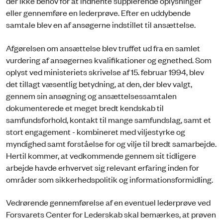
der ikke behov for at indhente supplerende oplysninger
eller gennemføre en lederprøve. Efter en uddybende
samtale blev en af ansøgerne indstillet til ansættelse.
Afgørelsen om ansættelse blev truffet ud fra en samlet
vurdering af ansøgernes kvalifikationer og egnethed. Som
oplyst ved ministeriets skrivelse af 15. februar 1994, blev
det tillagt væsentlig betydning, at den, der blev valgt,
gennem sin ansøgning og ansættelsessamtalen
dokumenterede et meget bredt kendskab til
samfundsforhold, kontakt til mange samfundslag, samt et
stort engagement - kombineret med viljestyrke og
myndighed samt forståelse for og vilje til bredt samarbejde.
Hertil kommer, at vedkommende gennem sit tidligere
arbejde havde erhvervet sig relevant erfaring inden for
områder som sikkerhedspolitik og informationsformidling.
Vedrørende gennemførelse af en eventuel lederprøve ved
Forsvarets Center for Lederskab skal bemærkes, at prøven