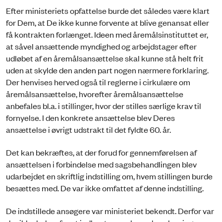
Efter ministeriets opfattelse burde det således være klart
for Dem, at De ikke kunne forvente at blive genansat eller
få kontrakten forlænget. Ideen med åremålsinstituttet er,
at såvel ansættende myndighed og arbejdstager efter
udløbet af en åremålsansættelse skal kunne stå helt frit
uden at skylde den anden part nogen nærmere forklaring.
Der henvises herved også til reglerne i cirkulære om
åremålsansættelse, hvorefter åremålsansættelse
anbefales bl.a. i stillinger, hvor der stilles særlige krav til
fornyelse. I den konkrete ansættelse blev Deres
ansættelse i øvrigt udstrakt til det fyldte 60. år.
Det kan bekræftes, at der forud for gennemførelsen af
ansættelsen i forbindelse med sagsbehandlingen blev
udarbejdet en skriftlig indstilling om, hvem stillingen burde
besættes med. De var ikke omfattet af denne indstilling.
De indstillede ansøgere var ministeriet bekendt. Derfor var