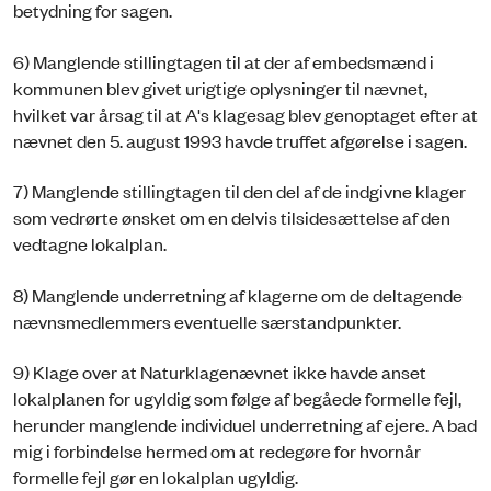
betydning for sagen.
6) Manglende stillingtagen til at der af embedsmænd i
kommunen blev givet urigtige oplysninger til nævnet,
hvilket var årsag til at A's klagesag blev genoptaget efter at
nævnet den 5. august 1993 havde truffet afgørelse i sagen.
7) Manglende stillingtagen til den del af de indgivne klager
som vedrørte ønsket om en delvis tilsidesættelse af den
vedtagne lokalplan.
8) Manglende underretning af klagerne om de deltagende
nævnsmedlemmers eventuelle særstandpunkter.
9) Klage over at Naturklagenævnet ikke havde anset
lokalplanen for ugyldig som følge af begåede formelle fejl,
herunder manglende individuel underretning af ejere. A bad
mig i forbindelse hermed om at redegøre for hvornår
formelle fejl gør en lokalplan ugyldig.