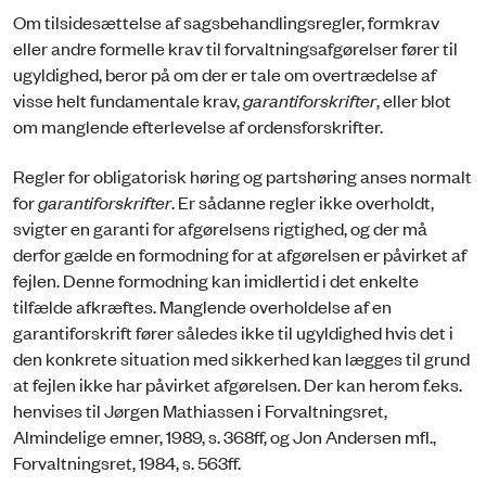
Om tilsidesættelse af sagsbehandlingsregler, formkrav
eller andre formelle krav til forvaltningsafgørelser fører til
ugyldighed, beror på om der er tale om overtrædelse af
visse helt fundamentale krav,
garantiforskrifter
, eller blot
om manglende efterlevelse af ordensforskrifter.
Regler for obligatorisk høring og partshøring anses normalt
for
garantiforskrifter
. Er sådanne regler ikke overholdt,
svigter en garanti for afgørelsens rigtighed, og der må
derfor gælde en formodning for at afgørelsen er påvirket af
fejlen. Denne formodning kan imidlertid i det enkelte
tilfælde afkræftes. Manglende overholdelse af en
garantiforskrift fører således ikke til ugyldighed hvis det i
den konkrete situation med sikkerhed kan lægges til grund
at fejlen ikke har påvirket afgørelsen. Der kan herom f.eks.
henvises til Jørgen Mathiassen i Forvaltningsret,
Almindelige emner, 1989, s. 368ff, og Jon Andersen mfl.,
Forvaltningsret, 1984, s. 563ff.