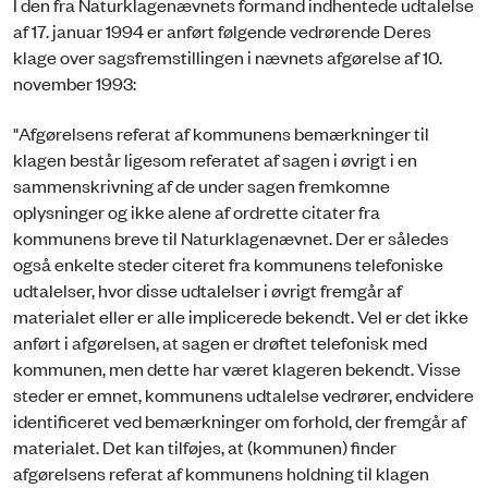
I den fra Naturklagenævnets formand indhentede udtalelse
af 17. januar 1994 er anført følgende vedrørende Deres
klage over sagsfremstillingen i nævnets afgørelse af 10.
november 1993:
"Afgørelsens referat af kommunens bemærkninger til
klagen består ligesom referatet af sagen i øvrigt i en
sammenskrivning af de under sagen fremkomne
oplysninger og ikke alene af ordrette citater fra
kommunens breve til Naturklagenævnet. Der er således
også enkelte steder citeret fra kommunens telefoniske
udtalelser, hvor disse udtalelser i øvrigt fremgår af
materialet eller er alle implicerede bekendt. Vel er det ikke
anført i afgørelsen, at sagen er drøftet telefonisk med
kommunen, men dette har været klageren bekendt. Visse
steder er emnet, kommunens udtalelse vedrører, endvidere
identificeret ved bemærkninger om forhold, der fremgår af
materialet. Det kan tilføjes, at (kommunen) finder
afgørelsens referat af kommunens holdning til klagen