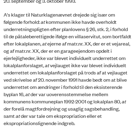
20. september og 3. oktober 1993.
A's klager til Naturklagenævnet drejede sig især om
følgende forhold:
at
kommunen ikke havde overholdt
underretningspligten efter planlovens § 26, stk. 2, i forhold
til de påtaleberettigede ifølge en villaservitut, som bortfaldt
efter lokalplanen,
at
ejerne af matr.nr. XX, der er et vejareal,
og af matr.nr. XX, der er en garageejendom opdelt i
ejerlejligheder, ikke var blevet individuelt underrettet om
lokalplanforslaget,
at
vejlauget ikke var blevet individuelt
underrettet om lokalplanforslaget på trods af at vejlauget
ved skrivelse af 20. november 1991 havde bedt om at blive
underrettet om ændringer i forhold til den eksisterende
byplan 16,
at
der var uoverensstemmelse mellem
kommunens kommuneplan 1992-2001 og lokalplan 80,
at
der forelå magtfordrejning og usaglig sagsbehandling,
samt
at
der var tale om ekspropriation eller et
ekspropriationslignende indgreb.