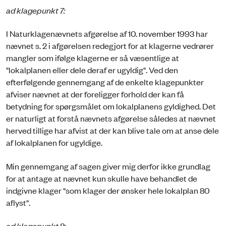
ad klagepunkt 7:
I Naturklagenævnets afgørelse af 10. november 1993 har
nævnet s. 2 i afgørelsen redegjort for at klagerne vedrører
mangler som ifølge klagerne er så væsentlige at
"lokalplanen eller dele deraf er ugyldig". Ved den
efterfølgende gennemgang af de enkelte klagepunkter
afviser nævnet at der foreligger forhold der kan få
betydning for spørgsmålet om lokalplanens gyldighed. Det
er naturligt at forstå nævnets afgørelse således at nævnet
herved tillige har afvist at der kan blive tale om at anse dele
af lokalplanen for ugyldige.
Min gennemgang af sagen giver mig derfor ikke grundlag
for at antage at nævnet kun skulle have behandlet de
indgivne klager "som klager der ønsker hele lokalplan 80
aflyst".
ad klagepunkt 8: