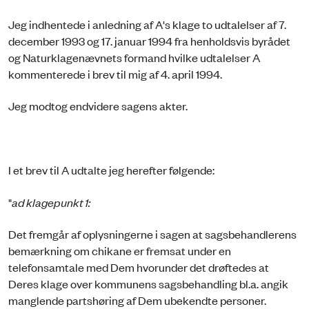
Jeg indhentede i anledning af A's klage to udtalelser af 7.
december 1993 og 17. januar 1994 fra henholdsvis byrådet
og Naturklagenævnets formand hvilke udtalelser A
kommenterede i brev til mig af 4. april 1994.
Jeg modtog endvidere sagens akter.
I et brev til A udtalte jeg herefter følgende:
"
ad klagepunkt 1:
Det fremgår af oplysningerne i sagen at sagsbehandlerens
bemærkning om chikane er fremsat under en
telefonsamtale med Dem hvorunder det drøftedes at
Deres klage over kommunens sagsbehandling bl.a. angik
manglende partshøring af Dem ubekendte personer.