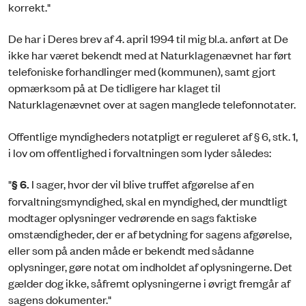
korrekt."
De har i Deres brev af 4. april 1994 til mig bl.a. anført at De
ikke har været bekendt med at Naturklagenævnet har ført
telefoniske forhandlinger med (kommunen), samt gjort
opmærksom på at De tidligere har klaget til
Naturklagenævnet over at sagen manglede telefonnotater.
Offentlige myndigheders notatpligt er reguleret af § 6, stk. 1,
i lov om offentlighed i forvaltningen som lyder således:
"
§ 6.
I sager, hvor der vil blive truffet afgørelse af en
forvaltningsmyndighed, skal en myndighed, der mundtligt
modtager oplysninger vedrørende en sags faktiske
omstændigheder, der er af betydning for sagens afgørelse,
eller som på anden måde er bekendt med sådanne
oplysninger, gøre notat om indholdet af oplysningerne. Det
gælder dog ikke, såfremt oplysningerne i øvrigt fremgår af
sagens dokumenter."