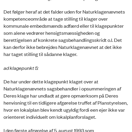
Det følger heraf at det falder uden for Naturklagenævnets
kompetenceområde at tage stilling til klager over
kommunale embedsmænds adfærd eller til klagepunkter
som alene vedrører hensigtsmæssigheden og
berettigelsen af konkrete sagsbehandlingsskridt o.l. Det
kan derfor ikke bebrejdes Naturklagenævnet at det ikke
har taget stilling til sådanne klager.
ad klagepunkt 5:
De har under dette klagepunkt klaget over at
Naturklagenævnets sagsbehandler i opsummeringen af
Deres klage har undladt at gøre opmærksom på Deres
henvisning til en tidligere afgørelse truffet af Planstyrelsen,
hvor en lokalplan blev kendt ugyldig fordi een ejer ikke var
orienteret individuelt om lokalplanforslaget.
I den første afgørelse af 5. august 1993 som