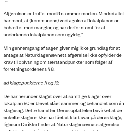
Afgørelsen er truffet med 9 stemmer mod én. Mindretallet
har ment, at (kommunens) vedtagelse af lokalplanen er
behæftet med mangler, og har derfor stemt for at
underkende lokalplanen som ugyldig."
Min gennemgang af sagen giver mig ikke grundlag for at
antage at Naturklagenævnets afgørelse ikke opfylder de
krav til oplysning om særstandpunkter som følger af
forretningsordenens § 8.
ad klagepunkterne 11 og 13:
De har herunder klaget over at samtlige klager over
lokalplan 80 er blevet slået sammen og behandlet som én
klagesag. Dette har efter Deres opfattelse bevirket at de
enkelte klagere ikke har fået et klart svar på deres klage,
ligesom De ikke finder at Naturklagenævnets afgørelse
opfylder forvaltningslovens krav til begrundelse.