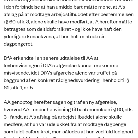
i den forbindelse at han umiddelbart måtte mene, at A's
afslag på at modtage arbejdstilbuddet efter bestemmelsen
i § 60, stk. 3, alene skulle have medført, at A herefter måtte
betragtes som deltidsforsikret - og ikke have haft den
yderligere konsekvens, at hun helt mistede sin
dagpengeret.
DfA erkendte i en senere udtalelse til AA at
lovhenvisningen i DfA's afgørelse kunne forekomme
misvisende, idet DfA's afgørelse alene var truffet på
baggrund af en konkret rådighedsvurdering i henhold til §
62, stk. 1, nr. 5.
AA genoptog herefter sagen og traf en ny afgørelse,
hvorved AA - under henvisning til bestemmelsen i § 60, stk.
3 - fandt, at A's afslag på arbejdstilbuddet alene skulle
medføre, at hun var udelukket fra at modtage dagpenge
som fuldtidsforsikret, men således at hun ved fuld ledighed