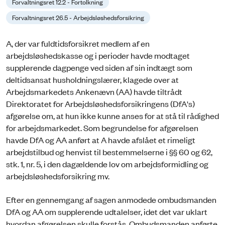
Forvaltningsret 12.2 - Fortolkning
Forvaltningsret 26.5 - Arbejdsløshedsforsikring
A, der var fuldtidsforsikret medlem af en
arbejdsløshedskasse og i perioder havde modtaget
supplerende dagpenge ved siden af sin indtægt som
deltidsansat husholdningslærer, klagede over at
Arbejdsmarkedets Ankenævn (AA) havde tiltrådt
Direktoratet for Arbejdsløshedsforsikringens (DfA's)
afgørelse om, at hun ikke kunne anses for at stå til rådighed
for arbejdsmarkedet. Som begrundelse for afgørelsen
havde DfA og AA anført at A havde afslået et rimeligt
arbejdstilbud og henvist til bestemmelserne i §§ 60 og 62,
stk. 1, nr. 5, i den dagældende lov om arbejdsformidling og
arbejdsløshedsforsikring mv.
Efter en gennemgang af sagen anmodede ombudsmanden
DfA og AA om supplerende udtalelser, idet det var uklart
hvordan afgørelsen skulle forstås. Ombudsmanden anførte