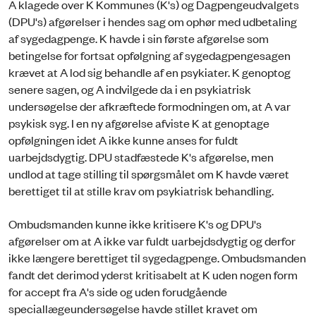
A klagede over K Kommunes (K's) og Dagpengeudvalgets
(DPU's) afgørelser i hendes sag om ophør med udbetaling
af sygedagpenge. K havde i sin første afgørelse som
betingelse for fortsat opfølgning af sygedagpengesagen
krævet at A lod sig behandle af en psykiater. K genoptog
senere sagen, og A indvilgede da i en psykiatrisk
undersøgelse der afkræftede formodningen om, at A var
psykisk syg. I en ny afgørelse afviste K at genoptage
opfølgningen idet A ikke kunne anses for fuldt
uarbejdsdygtig. DPU stadfæstede K's afgørelse, men
undlod at tage stilling til spørgsmålet om K havde været
berettiget til at stille krav om psykiatrisk behandling.
Ombudsmanden kunne ikke kritisere K's og DPU's
afgørelser om at A ikke var fuldt uarbejdsdygtig og derfor
ikke længere berettiget til sygedagpenge. Ombudsmanden
fandt det derimod yderst kritisabelt at K uden nogen form
for accept fra A's side og uden forudgående
speciallægeundersøgelse havde stillet kravet om