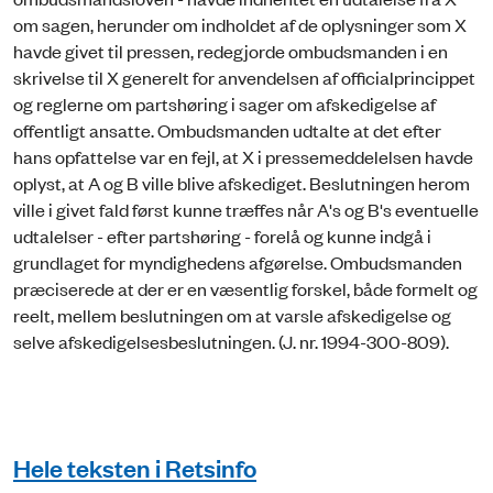
om sagen, herunder om indholdet af de oplysninger som X
havde givet til pressen, redegjorde ombudsmanden i en
skrivelse til X generelt for anvendelsen af officialprincippet
og reglerne om partshøring i sager om afskedigelse af
offentligt ansatte. Ombudsmanden udtalte at det efter
hans opfattelse var en fejl, at X i pressemeddelelsen havde
oplyst, at A og B ville blive afskediget. Beslutningen herom
ville i givet fald først kunne træffes når A's og B's eventuelle
udtalelser - efter partshøring - forelå og kunne indgå i
grundlaget for myndighedens afgørelse. Ombudsmanden
præciserede at der er en væsentlig forskel, både formelt og
reelt, mellem beslutningen om at varsle afskedigelse og
selve afskedigelsesbeslutningen. (J. nr. 1994-300-809).
Hele teksten i Retsinfo