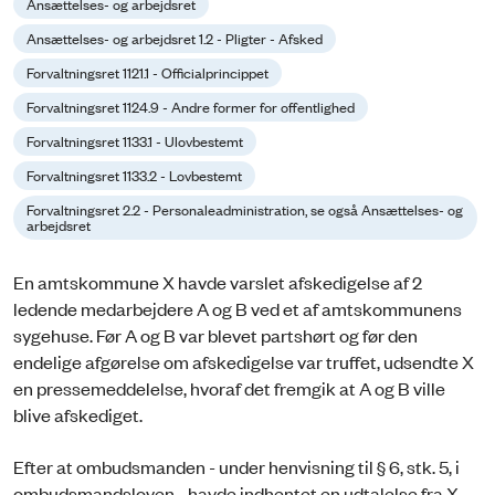
Ansættelses- og arbejdsret
Ansættelses- og arbejdsret 1.2 - Pligter - Afsked
Forvaltningsret 1121.1 - Officialprincippet
Forvaltningsret 1124.9 - Andre former for offentlighed
Forvaltningsret 1133.1 - Ulovbestemt
Forvaltningsret 1133.2 - Lovbestemt
Forvaltningsret 2.2 - Personaleadministration, se også Ansættelses- og
arbejdsret
En amtskommune X havde varslet afskedigelse af 2
ledende medarbejdere A og B ved et af amtskommunens
sygehuse. Før A og B var blevet partshørt og før den
endelige afgørelse om afskedigelse var truffet, udsendte X
en pressemeddelelse, hvoraf det fremgik at A og B ville
blive afskediget.
Efter at ombudsmanden - under henvisning til § 6, stk. 5, i
ombudsmandsloven - havde indhentet en udtalelse fra X