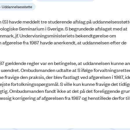
 - Uddannelsesstøtte
 (S) havde meddelt tre studerende afslag på uddannelsesstøtte
ologiske Seminarium i Sverige. S begrundede afslaget med at
anmark, jf. Undervisningsministeriets bekendtgørelse om
n afgørelse fra 1987 havde anerkendt, at uddannelsen efter de
987 gældende regler var en betingelse, at uddannelsen kunne 
var uændret. Ombudsmanden udtalte at S ifølge forvaltningsrette
fravige den praksis, der blev fastlagt ved afgørelsen i 1987, i
ejste fortolkningsspørgsmål. S ville kun kunne fravige det tidli
rigtig. Ombudsmanden fandt ikke at det på det foreliggende gru
ssig korrigering af afgørelsen fra 1987 og henstillede derfor til