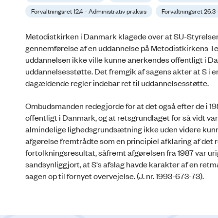
Forvaltningsret 12.4 - Administrativ praksis
Forvaltningsret 26.3
Metodistkirken i Danmark klagede over at SU-Styrelsen
gennemførelse af en uddannelse på Metodistkirkens Te
uddannelsen ikke ville kunne anerkendes offentligt i D
uddannelsesstøtte. Det fremgik af sagens akter at S i e
dagældende regler indebar ret til uddannelsesstøtte.
Ombudsmanden redegjorde for at det også efter de i 1
offentligt i Danmark, og at retsgrundlaget for så vidt 
almindelige lighedsgrundsætning ikke uden videre kunne 
afgørelse fremtrådte som en principiel afklaring af det r
fortolkningsresultat, såfremt afgørelsen fra 1987 var u
sandsynliggjort, at S's afslag havde karakter af en retmæ
sagen op til fornyet overvejelse. (J. nr. 1993-673-73).