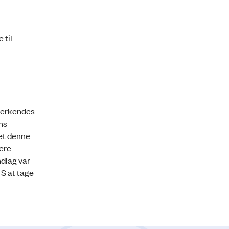
 til
anerkendes
ns
det denne
gere
ndlag var
 S at tage