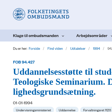
Klage til ombudsmanden
Arbejdsområder
Du er her:
Forside
Find viden
Udtalelser
1994
94
FOB 94.427
Uddannelsesstøtte til stu
Teologiske Seminarium. D
lighedsgrundsætning.
01-01-1994
Undervisningsministeriet
Uddannelse
Forvaltningsret 1121.1