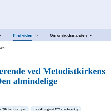
Find viden
Om ombudsmanden
.427
derende ved Metodistkirkens
en almindelige
 - Officialprincippet
Forvaltningsret 12.2 - Fortolkning