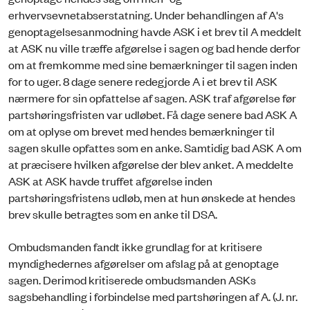
erhvervsevnetabserstatning. Under behandlingen af A's
genoptagelsesanmodning havde ASK i et brev til A meddelt
at ASK nu ville træffe afgørelse i sagen og bad hende derfor
om at fremkomme med sine bemærkninger til sagen inden
for to uger. 8 dage senere redegjorde A i et brev til ASK
nærmere for sin opfattelse af sagen. ASK traf afgørelse før
partshøringsfristen var udløbet. Få dage senere bad ASK A
om at oplyse om brevet med hendes bemærkninger til
sagen skulle opfattes som en anke. Samtidig bad ASK A om
at præcisere hvilken afgørelse der blev anket. A meddelte
ASK at ASK havde truffet afgørelse inden
partshøringsfristens udløb, men at hun ønskede at hendes
brev skulle betragtes som en anke til DSA.
Ombudsmanden fandt ikke grundlag for at kritisere
myndighedernes afgørelser om afslag på at genoptage
sagen. Derimod kritiserede ombudsmanden ASKs
sagsbehandling i forbindelse med partshøringen af A. (J. nr.