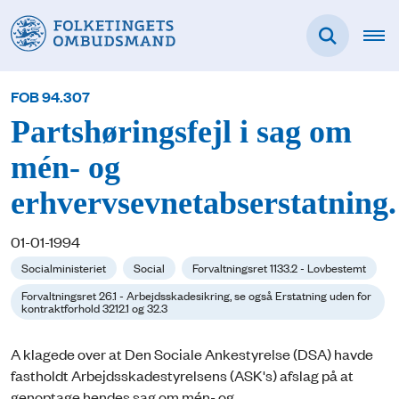
FOB 94.307
Partshøringsfejl i sag om
mén- og
erhvervsevnetabserstatning.
01-01-1994
Socialministeriet
Social
Forvaltningsret 1133.2 - Lovbestemt
Forvaltningsret 26.1 - Arbejdsskadesikring, se også Erstatning uden for
kontraktforhold 3212.1 og 32.3
A klagede over at Den Sociale Ankestyrelse (DSA) havde
fastholdt Arbejdsskadestyrelsens (ASK's) afslag på at
genoptage hendes sag om mén- og