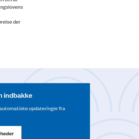
ningslovens
relse der
din indbakke
å automatiske opdateringer fra
yheder