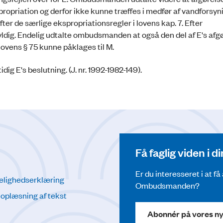
propriation og derfor ikke kunne træffes i medfør af vandforsy
fter de særlige ekspropriationsregler i lovens kap. 7. Efter
dig. Endelig udtalte ombudsmanden at også den del af E's afgø
lovens § 75 kunne påklages til M.
g E's beslutning. (J. nr. 1992-1982-149).
Få faglig viden i 
Er du interesseret i at f
elighedserklæring
Ombudsmanden?
l oplæsning af tekst
Abonnér på vores n