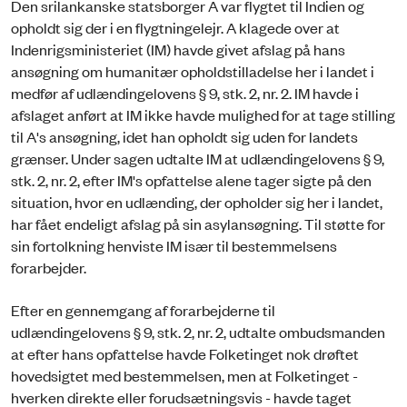
Den srilankanske statsborger A var flygtet til Indien og
opholdt sig der i en flygtningelejr. A klagede over at
Indenrigsministeriet (IM) havde givet afslag på hans
ansøgning om humanitær opholdstilladelse her i landet i
medfør af udlændingelovens § 9, stk. 2, nr. 2. IM havde i
afslaget anført at IM ikke havde mulighed for at tage stilling
til A's ansøgning, idet han opholdt sig uden for landets
grænser. Under sagen udtalte IM at udlændingelovens § 9,
stk. 2, nr. 2, efter IM's opfattelse alene tager sigte på den
situation, hvor en udlænding, der opholder sig her i landet,
har fået endeligt afslag på sin asylansøgning. Til støtte for
sin fortolkning henviste IM især til bestemmelsens
forarbejder.
Efter en gennemgang af forarbejderne til
udlændingelovens § 9, stk. 2, nr. 2, udtalte ombudsmanden
at efter hans opfattelse havde Folketinget nok drøftet
hovedsigtet med bestemmelsen, men at Folketinget -
hverken direkte eller forudsætningsvis - havde taget