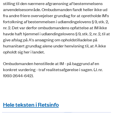
stilling til den nærmere afgrænsning af bestemmelsens
anvendelsesområde. Ombudsmanden fandt heller ikke ud
fra andre friere overvejelser grundlag for at opretholde IM's
fortolkning af bestemmelsen i udlændingelovens § 9, stk. 2,
nr. 2. Det var derfor ombudsmandens opfattelse at IM ikke
havde haft hjemmel i udlændingelovens § 9, stk. 2, nr. 2, til at
give afslag på A's ansøgning om opholdstilladelse på
humanitært grundlag alene under henvisning til, at A ikke
opholdt sig her i landet.
Ombudsmanden henstillede at IM - på baggrund af en
konkret vurdering - traf realitetsafgørelse i sagen. (J. nr.
1993-2644-642).
Hele teksten i Retsinfo