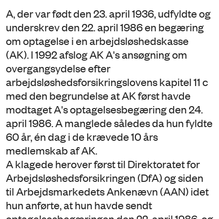
A, der var født den 23. april 1936, udfyldte og
underskrev den 22. april 1986 en begæring
om optagelse i en arbejdsløshedskasse
(AK). I 1992 afslog AK A's ansøgning om
overgangsydelse efter
arbejdsløshedsforsikringslovens kapitel 11 c
med den begrundelse at AK først havde
modtaget A's optagelsesbegæring den 24.
april 1986. A manglede således da hun fyldte
60 år, én dag i de krævede 10 års
medlemskab af AK.
A klagede herover først til Direktoratet for
Arbejdsløshedsforsikringen (DfA) og siden
til Arbejdsmarkedets Ankenævn (AAN) idet
hun anførte, at hun havde sendt
optagelsesbegæringen den 22. april 1986, og