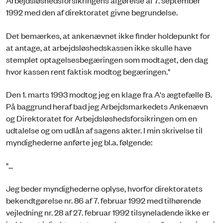
Arbejdsløshedsforsikringens afgørelse af 7. september
1992 med den af direktoratet givne begrundelse.
Det bemærkes, at ankenævnet ikke finder holdepunkt for
at antage, at arbejdsløshedskassen ikke skulle have
stemplet optagelsesbegæringen som modtaget, den dag
hvor kassen rent faktisk modtog begæringen."
Den 1. marts 1993 modtog jeg en klage fra A's ægtefælle B.
På baggrund heraf bad jeg Arbejdsmarkedets Ankenævn
og Direktoratet for Arbejdsløshedsforsikringen om en
udtalelse og om udlån af sagens akter. I min skrivelse til
myndighederne anførte jeg bl.a. følgende:
"...
Jeg beder myndighederne oplyse, hvorfor direktoratets
bekendtgørelse nr. 86 af 7. februar 1992 med tilhørende
vejledning nr. 28 af 27. februar 1992 tilsyneladende ikke er