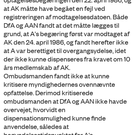
at AK måtte have begået en fejl ved
registreringen af modtagelsesdatoen. Både
DfA og AAN fandt at det måtte lægges til
grund, at A's begæring først var modtaget af
AK den 24. april 1986, og fandt herefter ikke
at A var berettiget til overgangsydelse, idet
der ikke kunne dispenseres fra kravet om 10
års medlemskab af AK.
Ombudsmanden fandt ikke at kunne
kritisere myndighedernes ovennævnte
opfattelse. Derimod kritiserede
ombudsmanden at DfA og AAN ikke havde
overvejet, hvorvidt en
dispensationsmulighed kunne finde
anvendelse, således at
begyndelsestidspunktet for A's