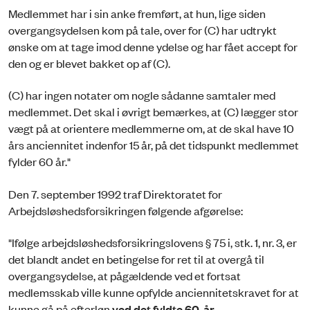
Medlemmet har i sin anke fremført, at hun, lige siden
overgangsydelsen kom på tale, over for (C) har udtrykt
ønske om at tage imod denne ydelse og har fået accept for
den og er blevet bakket op af (C).
(C) har ingen notater om nogle sådanne samtaler med
medlemmet. Det skal i øvrigt bemærkes, at (C) lægger stor
vægt på at orientere medlemmerne om, at de skal have 10
års anciennitet indenfor 15 år, på det tidspunkt medlemmet
fylder 60 år."
Den 7. september 1992 traf Direktoratet for
Arbejdsløshedsforsikringen følgende afgørelse:
"Ifølge arbejdsløshedsforsikringslovens § 75 i, stk. 1, nr. 3, er
det blandt andet en betingelse for ret til at overgå til
overgangsydelse, at pågældende ved et fortsat
medlemsskab ville kunne opfylde anciennitetskravet for at
kunne gå på efterløn
ved det fyldte 60. år.