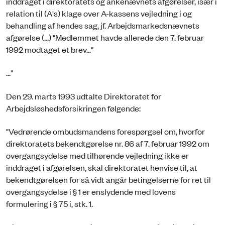
inddraget i direktoratets og ankenævnets afgørelser, især i
relation til (A's) klage over A-kassens vejledning i og
behandling af hendes sag, jf. Arbejdsmarkedsnævnets
afgørelse (...) "Medlemmet havde allerede den 7. februar
1992 modtaget et brev..."
..."
Den 29. marts 1993 udtalte Direktoratet for
Arbejdsløshedsforsikringen følgende:
"Vedrørende ombudsmandens forespørgsel om, hvorfor
direktoratets bekendtgørelse nr. 86 af 7. februar 1992 om
overgangsydelse med tilhørende vejledning ikke er
inddraget i afgørelsen, skal direktoratet henvise til, at
bekendtgørelsen for så vidt angår betingelserne for ret til
overgangsydelse i § 1 er enslydende med lovens
formulering i § 75 i, stk. 1.