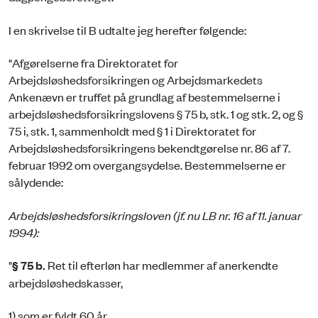
I en skrivelse til B udtalte jeg herefter følgende:
"Afgørelserne fra Direktoratet for
Arbejdsløshedsforsikringen og Arbejdsmarkedets
Ankenævn er truffet på grundlag af bestemmelserne i
arbejdsløshedsforsikringslovens § 75 b, stk. 1 og stk. 2, og §
75 i, stk. 1, sammenholdt med § 1 i Direktoratet for
Arbejdsløshedsforsikringens bekendtgørelse nr. 86 af 7.
februar 1992 om overgangsydelse. Bestemmelserne er
sålydende:
Arbejdsløshedsforsikringsloven (jf. nu LB nr. 16 af 11. januar
1994):
"
§ 75 b.
Ret til efterløn har medlemmer af anerkendte
arbejdsløshedskasser,
1) som er fyldt 60 år,