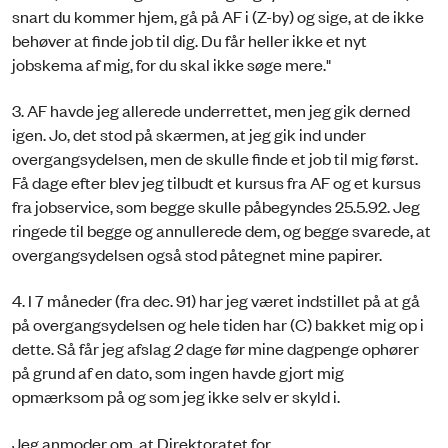
snart du kommer hjem, gå på AF i (Z-by) og sige, at de ikke
behøver at finde job til dig. Du får heller ikke et nyt
jobskema af mig, for du skal ikke søge mere."
3. AF havde jeg allerede underrettet, men jeg gik derned
igen. Jo, det stod på skærmen, at jeg gik ind under
overgangsydelsen, men de skulle finde et job til mig først.
Få dage efter blev jeg tilbudt et kursus fra AF og et kursus
fra jobservice, som begge skulle påbegyndes 25.5.92. Jeg
ringede til begge og annullerede dem, og begge svarede, at
overgangsydelsen også stod påtegnet mine papirer.
4. I 7 måneder (fra dec. 91) har jeg været indstillet på at gå
på overgangsydelsen og hele tiden har (C) bakket mig op i
dette. Så får jeg afslag
2
dage før mine dagpenge ophører
på grund af en dato, som ingen havde gjort mig
opmærksom på og som jeg ikke selv er skyld i.
Jeg anmoder om, at Direktoratet for