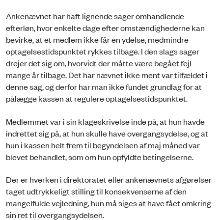
Ankenævnet har haft lignende sager omhandlende
efterløn, hvor enkelte dage efter omstændighederne kan
bevirke, at et medlem ikke får en ydelse, medmindre
optagelsestidspunktet rykkes tilbage. I den slags sager
drejer det sig om, hvorvidt der måtte være begået fejl
mange år tilbage. Det har nævnet ikke ment var tilfældet i
denne sag, og derfor har man ikke fundet grundlag for at
pålægge kassen at regulere optagelsestidspunktet.
Medlemmet var i sin klageskrivelse inde på, at hun havde
indrettet sig på, at hun skulle have overgangsydelse, og at
hun i kassen helt frem til begyndelsen af maj måned var
blevet behandlet, som om hun opfyldte betingelserne.
Der er hverken i direktoratet eller ankenævnets afgørelser
taget udtrykkeligt stilling til konsekvenserne af den
mangelfulde vejledning, hun må siges at have fået omkring
sin ret til overgangsydelsen.