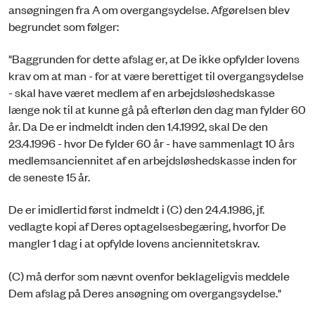
ansøgningen fra A om overgangsydelse. Afgørelsen blev
begrundet som følger:
"Baggrunden for dette afslag er, at De ikke opfylder lovens
krav om at man - for at være berettiget til overgangsydelse
- skal have været medlem af en arbejdsløshedskasse
længe nok til at kunne gå på efterløn den dag man fylder 60
år. Da De er indmeldt inden den 1.4.1992, skal De den
23.4.1996 - hvor De fylder 60 år - have sammenlagt 10 års
medlemsanciennitet af en arbejdsløshedskasse inden for
de seneste 15 år.
De er imidlertid først indmeldt i (C) den 24.4.1986, jf.
vedlagte kopi af Deres optagelsesbegæring, hvorfor De
mangler 1 dag i at opfylde lovens anciennitetskrav.
(C) må derfor som nævnt ovenfor beklageligvis meddele
Dem afslag på Deres ansøgning om overgangsydelse."