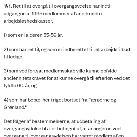
"
§ 1.
Ret til at overgå til overgangsydelse har indtil
udgangen af 1995 medlemmer af anerkendte
arbejdsløshedskasser,
1) som er i alderen 55-59 år,
2) som har ret til, og som er indberettet til, et arbejdstilbud
til ledige,
3) som ved fortsat medlemsskab ville kunne opfylde
anciennitetskravet for at kunne overgå til efterløn ved det
fyldte 60. år, og
4) som har bopæl her i riget bortset fra Færøerne og
Grønland."
Det følger af bestemmelserne, at udbetaling af
overgangsydelse bl.a. er betinget af, at ansøgeren ved
overgang til overgangsydelsen har været medlem af en