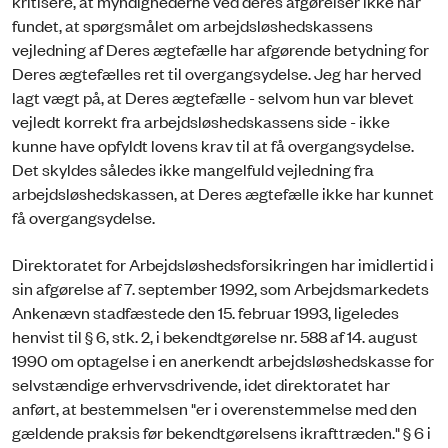
kritisere, at myndighederne ved deres afgørelser ikke har
fundet, at spørgsmålet om arbejdsløshedskassens
vejledning af Deres ægtefælle har afgørende betydning for
Deres ægtefælles ret til overgangsydelse. Jeg har herved
lagt vægt på, at Deres ægtefælle - selvom hun var blevet
vejledt korrekt fra arbejdsløshedskassens side - ikke
kunne have opfyldt lovens krav til at få overgangsydelse.
Det skyldes således ikke mangelfuld vejledning fra
arbejdsløshedskassen, at Deres ægtefælle ikke har kunnet
få overgangsydelse.
Direktoratet for Arbejdsløshedsforsikringen har imidlertid i
sin afgørelse af 7. september 1992, som Arbejdsmarkedets
Ankenævn stadfæstede den 15. februar 1993, ligeledes
henvist til § 6, stk. 2, i bekendtgørelse nr. 588 af 14. august
1990 om optagelse i en anerkendt arbejdsløshedskasse for
selvstændige erhvervsdrivende, idet direktoratet har
anført, at bestemmelsen "er i overenstemmelse med den
gældende praksis før bekendtgørelsens ikrafttræden." § 6 i