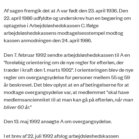
Af sagen fremgik det at A var født den 23. april 1936. Den
22. april 1986 udfyldte og underskrev hun en begæring om
optagelse i Arbejdsløshedskassen C. Ifølge
arbejdsløshedskassens modtagelsesstempel modtog
kassen anmodningen den 24. april 1986.
Den 7. februar 1992 sendte arbejdsløshedskassen til A en
"foreløbig orientering om de nye regler for efterløn, der
træder i kraft den 1. marts 1992". I orienteringen blev de nye
regler om overgangsydelse for personer mellem 55 og 59
år beskrevet. Det blev oplyst at en af betingelserne for at
modtage overgangsydelse var, at medlemmet "skal have
medlemsanciennitet til at man kan gå på efterløn,
når man
bliver 60 år.
"
Den 13. maj 1992 ansøgte A om overgangsydelse.
I et brev af 22. juli 1992 afslog arbejdsløshedskassen