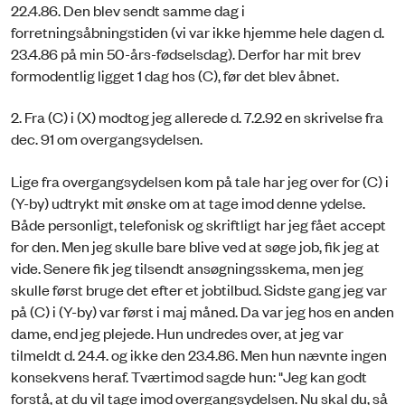
22.4.86. Den blev sendt samme dag i
forretningsåbningstiden (vi var ikke hjemme hele dagen d.
23.4.86 på min 50-års-fødselsdag). Derfor har mit brev
formodentlig ligget 1 dag hos (C), før det blev åbnet.
2. Fra (C) i (X) modtog jeg allerede d. 7.2.92 en skrivelse fra
dec. 91 om overgangsydelsen.
Lige fra overgangsydelsen kom på tale har jeg over for (C) i
(Y-by) udtrykt mit ønske om at tage imod denne ydelse.
Både personligt, telefonisk og skriftligt har jeg fået accept
for den. Men jeg skulle bare blive ved at søge job, fik jeg at
vide. Senere fik jeg tilsendt ansøgningsskema, men jeg
skulle først bruge det efter et jobtilbud. Sidste gang jeg var
på (C) i (Y-by) var først i maj måned. Da var jeg hos en anden
dame, end jeg plejede. Hun undredes over, at jeg var
tilmeldt d. 24.4. og ikke den 23.4.86. Men hun nævnte ingen
konsekvens heraf. Tværtimod sagde hun: "Jeg kan godt
forstå, at du vil tage imod overgangsydelsen. Nu skal du, så