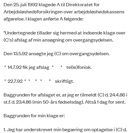
Den 25. juli 1992 klagede A til Direktoratet for
Arbejdsløshedsforsikringen over arbejdsløshedskassens
afgørelse. I klagen anførte A følgende:
"Undertegnede tillader sig hermed at indsende klage over
(C's) afslag af min ansøgning om overgangsydelsen.
Den 13.5.92 ansøgte jeg (C) om overgangsydelsen.
" 14.7.92 fik jeg afslag " " te(le)fonisk.
" 22.7.92 " " " " " skriftligt.
Baggrunden for afslaget er, at jeg er tilmeldt (C) d. 24.4.86 i
st.f. d. 23.4.86 (min 50-års fødselsdag). Altså 1 dag for sent.
Baggrunden for min klage er:
1. Jeg har underskrevet min begæring om optagelse i (C) d.