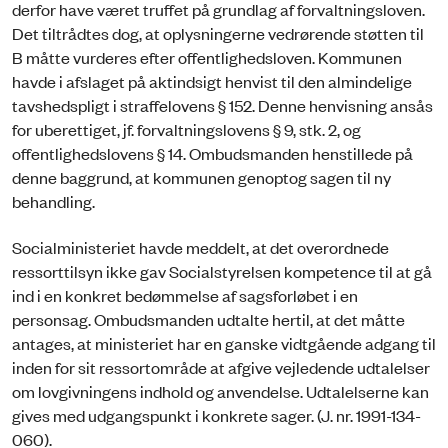
derfor have været truffet på grundlag af forvaltningsloven.
Det tiltrådtes dog, at oplysningerne vedrørende støtten til
B måtte vurderes efter offentlighedsloven. Kommunen
havde i afslaget på aktindsigt henvist til den almindelige
tavshedspligt i straffelovens § 152. Denne henvisning ansås
for uberettiget, jf. forvaltningslovens § 9, stk. 2, og
offentlighedslovens § 14. Ombudsmanden henstillede på
denne baggrund, at kommunen genoptog sagen til ny
behandling.
Socialministeriet havde meddelt, at det overordnede
ressorttilsyn ikke gav Socialstyrelsen kompetence til at gå
ind i en konkret bedømmelse af sagsforløbet i en
personsag. Ombudsmanden udtalte hertil, at det måtte
antages, at ministeriet har en ganske vidtgående adgang til
inden for sit ressortområde at afgive vejledende udtalelser
om lovgivningens indhold og anvendelse. Udtalelserne kan
gives med udgangspunkt i konkrete sager. (J. nr. 1991-134-
060).