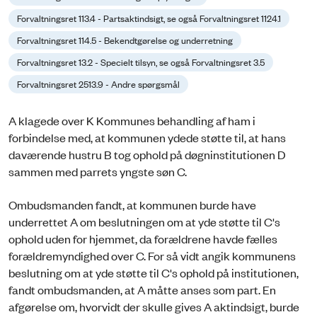
Forvaltningsret 113.4 - Partsaktindsigt, se også Forvaltningsret 1124.1
Forvaltningsret 114.5 - Bekendtgørelse og underretning
Forvaltningsret 13.2 - Specielt tilsyn, se også Forvaltningsret 3.5
Forvaltningsret 2513.9 - Andre spørgsmål
A klagede over K Kommunes behandling af ham i
forbindelse med, at kommunen ydede støtte til, at hans
daværende hustru B tog ophold på døgninstitutionen D
sammen med parrets yngste søn C.
Ombudsmanden fandt, at kommunen burde have
underrettet A om beslutningen om at yde støtte til C's
ophold uden for hjemmet, da forældrene havde fælles
forældremyndighed over C. For så vidt angik kommunens
beslutning om at yde støtte til C's ophold på institutionen,
fandt ombudsmanden, at A måtte anses som part. En
afgørelse om, hvorvidt der skulle gives A aktindsigt, burde