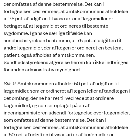
der omfattes af denne bestemmelse. Det kan i
fortegnelsen bestemmes, at amtskommunens afholdelse
af 75 pct. af udgiften til visse arter af lægemidler er
betinget af, at lægemidlet ordineres til bestemte
sygdomme. I ganske særlige tilfælde kan
sundhedsstyrelsen bestemme, at 75 pct. af udgiften til
andre lægemidler, der af lægen er ordineret en bestemt
patient, også afholdes af amtskommunen.
Sundhedsstyrelsens afgørelse herom kan ikke indbringes
for anden administrativ myndighed.
Stk. 2.
Amtskommunen afholder 50 pct. af udgiften til
lægemidler, som er ordineret af lægen (eller af tandlægen i
det omfang, denne har ret til ved recept at ordinere
lægemidler), og som er optaget på en af
indenrigsministeren udsendt fortegnelse over lægemidler,
som omfattes af denne bestemmelse. Det kan i
fortegnelsen bestemmes, at amtskommunens afholdelse
af 50 pct. af udgiften til visse arter af lægemidler er