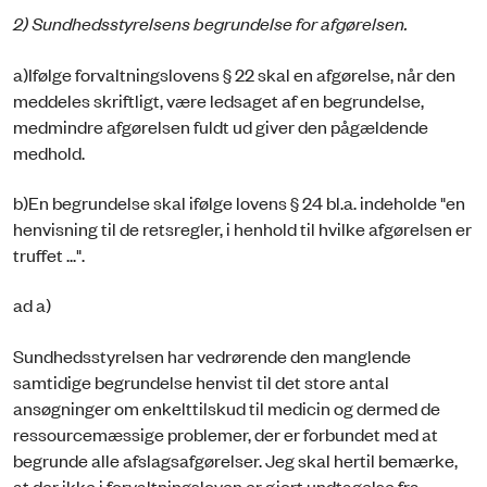
2) Sundhedsstyrelsens begrundelse for afgørelsen.
a)Ifølge forvaltningslovens § 22 skal en afgørelse, når den
meddeles skriftligt, være ledsaget af en begrundelse,
medmindre afgørelsen fuldt ud giver den pågældende
medhold.
b)En begrundelse skal ifølge lovens § 24 bl.a. indeholde "en
henvisning til de retsregler, i henhold til hvilke afgørelsen er
truffet ...".
ad a)
Sundhedsstyrelsen har vedrørende den manglende
samtidige begrundelse henvist til det store antal
ansøgninger om enkelttilskud til medicin og dermed de
ressourcemæssige problemer, der er forbundet med at
begrunde alle afslagsafgørelser. Jeg skal hertil bemærke,
at der ikke i forvaltningsloven er gjort undtagelse fra