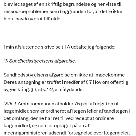
blev ledsaget af en skriftlig begrundelse og henviste til
ressourceproblemer som baggrunden for, at dette ikke
hidtil havde været tilfældet.
I min afsluttende skrivelse til A udtalte jeg følgende:
"
1) Sundhedsstyrelsens afgørelse.
Sundhedsstyrelsens afgørelse om ikke at imødekomme
Deres ansøgning er truffet i medfør af § 7 i lov om offentlig
sygesikring. § 7, stk. 1-2, er sålydende:
"
Stk. 1.
Amtskommunen afholder 75 pct. af udgiften til
lægemidler, som er ordineret af lægen (eller af tandlægen i
det omfang, denne har ret til ved recept at ordinere
lægemidler), og som er optaget på en af
indenrigsministeren udsendt fortegnelse over lægemidler,