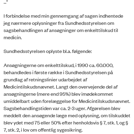
..."
I forbindelse med min gennemgang af sagen indhentede
jeg nærmere oplysninger fra Sundhedsstyrelsen om
sagsbehandlingen af ansøgninger om enkelttilskud til
medicin.
Sundhedsstyrelsen oplyste bl.a. følgende:
Ansøgningerne om enkelttilskud, i 1990 ca. 60.000,
behandledes i første række i Sundhedsstyrelsen på
grundlag af retningslinier udarbejdet af
Medicintilskudsnævnet. Langt den overvejende del af
ansøgningerne (mere end 95%) blev imødekommet
umiddelbart uden forelæggelse for Medicintilskudsnævnet.
Sagsbehandlingstiden var ca. 2-3 uger. Afgørelsen blev
meddelt den ansøgende læge med oplysning, om tilskuddet
blev ydet med 75 eller 50% efter henholdsvis § 7, stk. 1, og §
7, stk. 2, i lov om offentlig sygesikring.