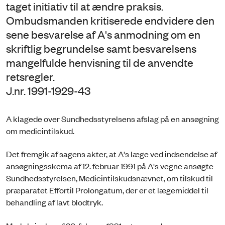
taget initiativ til at ændre praksis.
Ombudsmanden kritiserede endvidere den
sene besvarelse af A's anmodning om en
skriftlig begrundelse samt besvarelsens
mangelfulde henvisning til de anvendte
retsregler.
J.nr. 1991-1929-43
A klagede over Sundhedsstyrelsens afslag på en ansøgning
om medicintilskud.
Det fremgik af sagens akter, at A's læge ved indsendelse af
ansøgningsskema af 12. februar 1991 på A's vegne ansøgte
Sundhedsstyrelsen, Medicintilskudsnævnet, om tilskud til
præparatet Effortil Prolongatum, der er et lægemiddel til
behandling af lavt blodtryk.