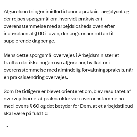
Afgørelsen bringer imidlertid denne praksis i søgelyset og
der rejses spørgsmål om, hvorvidt praksis er i
overensstemmelse med arbejdsløshedsloven efter
indførelsen af § 60 i loven, der begrænser retten til
supplerende dagpenge.
Mens dette spørgsmål overvejes i Arbejdsministeriet
træffes der ikke nogen nye afgørelser, hvilket er i
overensstemmelse med almindelig forvaltningspraksis, når
en praksisændring overvejes.
Som De tidligere er blevet orienteret om, blev resultatet af
overvejelserne, at praksis ikke var i overensstemmelse
med lovens § 60 og det betyder for Dem, at et arbejdstilbud
skal være på fuld tid.
..."