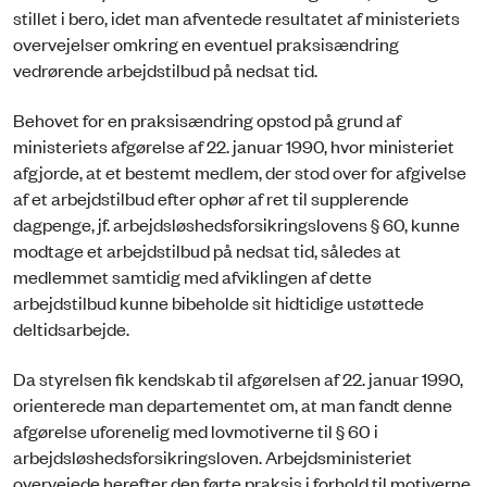
stillet i bero, idet man afventede resultatet af ministeriets
overvejelser omkring en eventuel praksisændring
vedrørende arbejdstilbud på nedsat tid.
Behovet for en praksisændring opstod på grund af
ministeriets afgørelse af 22. januar 1990, hvor ministeriet
afgjorde, at et bestemt medlem, der stod over for afgivelse
af et arbejdstilbud efter ophør af ret til supplerende
dagpenge, jf. arbejdsløshedsforsikringslovens § 60, kunne
modtage et arbejdstilbud på nedsat tid, således at
medlemmet samtidig med afviklingen af dette
arbejdstilbud kunne bibeholde sit hidtidige ustøttede
deltidsarbejde.
Da styrelsen fik kendskab til afgørelsen af 22. januar 1990,
orienterede man departementet om, at man fandt denne
afgørelse uforenelig med lovmotiverne til § 60 i
arbejdsløshedsforsikringsloven. Arbejdsministeriet
overvejede herefter den førte praksis i forhold til motiverne