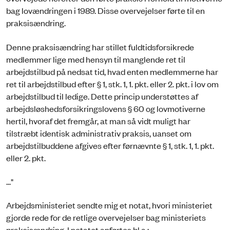
bag lovændringen i 1989. Disse overvejelser førte til en
praksisændring.
Denne praksisændring har stillet fuldtidsforsikrede
medlemmer lige med hensyn til manglende ret til
arbejdstilbud på nedsat tid, hvad enten medlemmerne har
ret til arbejdstilbud efter § 1, stk. 1, 1. pkt. eller 2. pkt. i lov om
arbejdstilbud til ledige. Dette princip understøttes af
arbejdsløshedsforsikringslovens § 60 og lovmotiverne
hertil, hvoraf det fremgår, at man så vidt muligt har
tilstræbt identisk administrativ praksis, uanset om
arbejdstilbuddene afgives efter førnævnte § 1, stk. 1, 1. pkt.
eller 2. pkt.
..."
Arbejdsministeriet sendte mig et notat, hvori ministeriet
gjorde rede for de retlige overvejelser bag ministeriets
praksisændring. I notatet anførtes bl.a.: