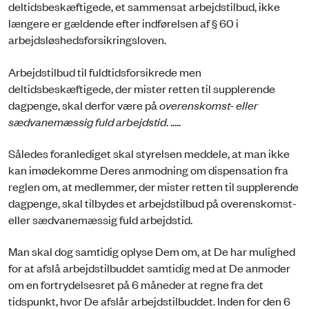
deltidsbeskæftigede, et sammensat arbejdstilbud, ikke
længere er gældende efter indførelsen af § 60 i
arbejdsløshedsforsikringsloven.
Arbejdstilbud til fuldtidsforsikrede men
deltidsbeskæftigede, der mister retten til supplerende
dagpenge, skal derfor være på
overenskomst- eller
sædvanemæssig fuld arbejdstid
. .....
Således foranlediget skal styrelsen meddele, at man ikke
kan imødekomme Deres anmodning om dispensation fra
reglen om, at medlemmer, der mister retten til supplerende
dagpenge, skal tilbydes et arbejdstilbud på overenskomst-
eller sædvanemæssig fuld arbejdstid.
Man skal dog samtidig oplyse Dem om, at De har mulighed
for at afslå arbejdstilbuddet samtidig med at De anmoder
om en fortrydelsesret på 6 måneder at regne fra det
tidspunkt, hvor De afslår arbejdstilbuddet. Inden for den 6