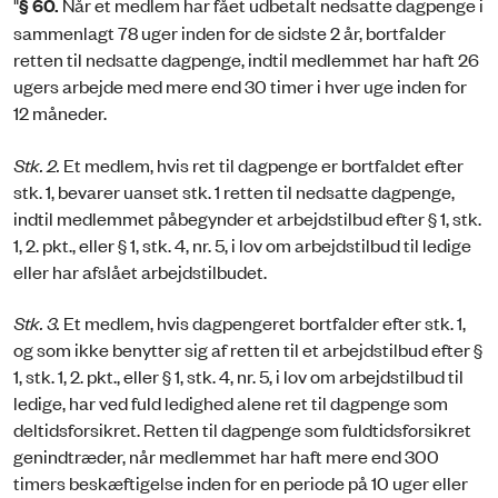
"
§ 60.
Når et medlem har fået udbetalt nedsatte dagpenge i
sammenlagt 78 uger inden for de sidste 2 år, bortfalder
retten til nedsatte dagpenge, indtil medlemmet har haft 26
ugers arbejde med mere end 30 timer i hver uge inden for
12 måneder.
Stk. 2.
Et medlem, hvis ret til dagpenge er bortfaldet efter
stk. 1, bevarer uanset stk. 1 retten til nedsatte dagpenge,
indtil medlemmet påbegynder et arbejdstilbud efter § 1, stk.
1, 2. pkt., eller § 1, stk. 4, nr. 5, i lov om arbejdstilbud til ledige
eller har afslået arbejdstilbudet.
Stk. 3.
Et medlem, hvis dagpengeret bortfalder efter stk. 1,
og som ikke benytter sig af retten til et arbejdstilbud efter §
1, stk. 1, 2. pkt., eller § 1, stk. 4, nr. 5, i lov om arbejdstilbud til
ledige, har ved fuld ledighed alene ret til dagpenge som
deltidsforsikret. Retten til dagpenge som fuldtidsforsikret
genindtræder, når medlemmet har haft mere end 300
timers beskæftigelse inden for en periode på 10 uger eller