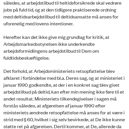
således, at arbejdstilbud til heltidsforsikrede skal vedrøre
jobs på fuld tid, og at den tidligere praktiserede ordning
med deltidsarbejdstilbud til deltidsansatte må anses for
uforenelig med lovens intentioner.
Herefter kan det ikke give mig grundlag for kritik, at
Arbejdsmarkedsstyrelsen ikke underkendte
arbejdsformidlingens arbejdstilbud til Dem om
fuldtidsbeskæftigelse.
Det forhold, at Arbejdsministeriets retsopfattelse blev
afklaret i forbindelse med bl.a. Deres sag, og at ministeriet i
januar 1990 godkendte, at der i en konkret sag blev givet
arbejdstilbud på deltid, kan efter min mening ikke føre til et
andet resultat. Ministeriets tilkendegivelser i sagen må
forstås således, at afgørelsen af januar 1990 efter
ministeriets ændrede retsopfattelse må anses for at være i
strid med § 60, hvilket i sig selv bevirkede, at De ikke kunne
støtte ret på afgørelsen. Dertil kommer, at De, allerede da