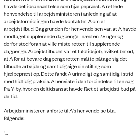
havde deltidsansættelse som hjælpepræst. A rettede
henvendelse til arbejdsministeren i anledning af, at
arbejdsformidlingen havde kontaktet A om et
arbejdstilbud. Baggrunden for henvendelsen var, at A havde
modtaget supplerende dagpenge i næsten 78 uger og
derfor stod foran at ville miste retten til supplerende
dagpenge. Arbejdstilbudet var et fuldtidsjob, hvilket betød,
at A for at bevare dagpengeretten måtte påtage sig det
tilbudte arbejde og samtidig sige sin stilling som
hjælpepræst op. Dette fandt A urimeligt og samtidig i strid
med hidtidig praksis. A henviste i den forbindelse til en sag
fra Y-by, hvor en deltidsansat havde fået et arbejdstilbud på
deltid.
Arbejdsministeren anførte til A's henvendelse bl.a.
følgende:
"...