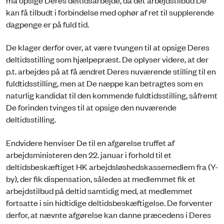
kan få tilbudt i forbindelse med ophør af ret til supplerende
dagpenge er på fuld tid.
De klager derfor over, at være tvungen til at opsige Deres
deltidsstilling som hjælpepræst. De oplyser videre, at der
p.t. arbejdes på at få ændret Deres nuværende stilling til en
fuldtidsstilling, men at De næppe kan betragtes som en
naturlig kandidat til den kommende fuldtidsstilling, såfremt
De forinden tvinges til at opsige den nuværende
deltidsstilling.
Endvidere henviser De til en afgørelse truffet af
arbejdsministeren den 22. januar i forhold til et
deltidsbeskæftiget HK arbejdsløshedskassemedlem fra (Y-
by), der fik dispensation, således at medlemmet fik et
arbejdstilbud på deltid samtidig med, at medlemmet
fortsatte i sin hidtidige deltidsbeskæftigelse. De forventer
derfor, at nævnte afgørelse kan danne præcedens i Deres