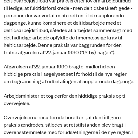
deltidsarbejdstilbud var praksis efter lov om arbejdstilbud
til ledige, at fuldtidsforsikrede - men deltidsbeskæftigede -
personer, der var ved at miste retten til de supplerende
dagpenge, kunne kombinere et deltidsarbejde med et
deltidsarbejdstilbud, således at arbejdet sammenlagt med
det hidtidige arbejde opfyldte de timemæssige krav til
heltidsarbejde. Denne praksis var baggrunden for den
trufne afgørelse af 22. januar 1990 ("(Y-by)-sagen").
Afgørelsen af 22. januar 1990 bragte imidlertid den
hidtidige praksis i søgelyset set i forhold til de nye regler
om begrænsning af udbetalingen af supplerende dagpenge.
Arbejdsministeriet tog derfor den hidtidige praksis op til
overvejelse.
Overvejelserne resulterede herefter i, at den tidligere
praksis ændredes, således at retstilstanden blev bragt i
overensstemmelse med forudsætningerne i de nye regler. I