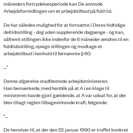
måneders fortrydelsesperiode kan De anmode
Arbejdsformidlingen om et arbejdstilbud på fuld tid.
De har således mulighed for at fortsætte i Deres hidtidige
deltidsstilling - dog uden supplerende dagpenge - og kan,
såfremt stillingen ikke indenfor de 6 måneder ændres til en
fuldtidsstilling, opsige stillingen og modtage et
arbejdstilbud i henhold til førnævnte § 60.
..."
Denne afgørelse stadfæstede arbejdsministeren.
Han bemærkede, med henblik på at A i en klage til
ministeren havde gjort gældende, at A var udsat for, at der
blev tillagt reglen tilbagevirkende kraft, følgende:
"...
De henviser til, at der den 22. januar 1990 er truffet konkret