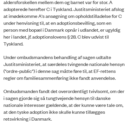
aldersforskellen mellem dem og barnet var for stor. A
adopterede herefter C i Tyskland. Justitsministeriet afslog
at imødekomme A's ansøgning om opholdstilladelse for C
under henvisning til, at en adoptionsbevilling, som en
person med bopæl i Danmark opnår i udlandet, er ugyldig
her i landet, jf. adoptionslovens § 28. C blev udvist til
Tyskland.
Under ombudsmandens behandling af sagen udtalte
Justitsministeriet, at særdeles tvingende nationale hensyn
("ordre-public") i denne sag måtte føre til, at EF-rettens
regler om familiesammenføring ikke fandt anvendelse.
Ombudsmanden fandt det overordentligt tvivlsomt, om der
i sagen gjorde sig så tungtvejende hensyn til danske
nationale interesser gældende, at der kunne være tale om,
at den tyske adoption ikke skulle kunne tillægges
retsvirkning i Danmark.