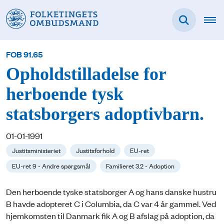
FOB 91.65
Opholdstilladelse for
herboende tysk
statsborgers adoptivbarn.
01-01-1991
Justitsministeriet
Justitsforhold
EU-ret
EU-ret 9 - Andre spørgsmål
Familieret 3.2 - Adoption
Den herboende tyske statsborger A og hans danske hustru
B havde adopteret C i Columbia, da C var 4 år gammel. Ved
hjemkomsten til Danmark fik A og B afslag på adoption, da