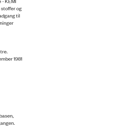
e - KEMI
 stoffer og
adgang til
sninger
tre.
tember 1981
abasen,
gangen.