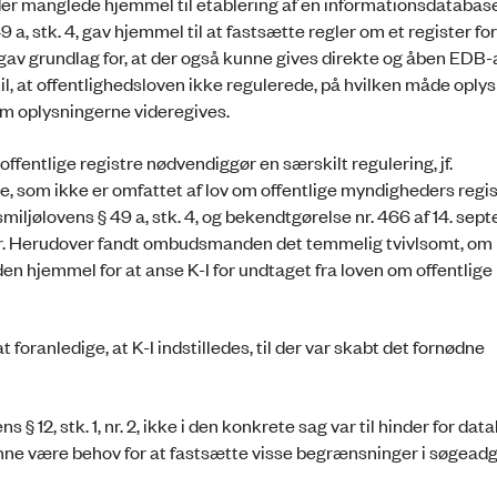
 der manglede hjemmel til etablering af en informationsdatabas
9 a, stk. 4, gav hjemmel til at fastsætte regler om et register for
 gav grundlag for, at der også kunne gives direkte og åben EDB-
il, at offentlighedsloven ikke regulerede, på hvilken måde oply
vem oplysningerne videregives.
fentlige registre nødvendiggør en særskilt regulering, jf.
tre, som ikke er omfattet af lov om offentlige myndigheders regis
ljølovens § 49 a, stk. 4, og bekendtgørelse nr. 466 af 14. sep
er. Herudover fandt ombudsmanden det temmelig tvivlsomt, om
nøden hjemmel for at anse K-I for undtaget fra loven om offentlige
ranledige, at K-I indstilledes, til der var skabt det fornødne
12, stk. 1, nr. 2, ikke i den konkrete sag var til hinder for dat
 kunne være behov for at fastsætte visse begrænsninger i søgead