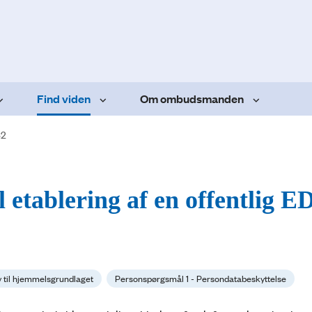
Find viden
Om ombudsmanden
32
l etablering af en offentlig E
av til hjemmelsgrundlaget
Personspørgsmål 1 - Persondatabeskyttelse