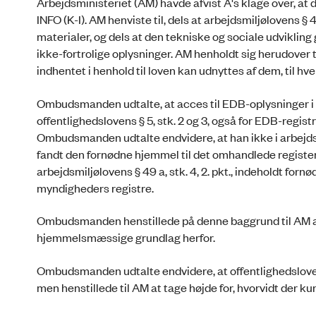
Arbejdsministeriet (AM) havde afvist A's klage over, at
INFO (K-I). AM henviste til, dels at arbejdsmiljølovens § 4
materialer, og dels at den tekniske og sociale udvikling
ikke-fortrolige oplysninger. AM henholdt sig herudover t
indhentet i henhold til loven kan udnyttes af dem, til h
Ombudsmanden udtalte, at acces til EDB-oplysninger i of
offentlighedslovens § 5, stk. 2 og 3, også for EDB-regis
Ombudsmanden udtalte endvidere, at han ikke i arbejdsmi
fandt den fornødne hjemmel til det omhandlede regist
arbejdsmiljølovens § 49 a, stk. 4, 2. pkt., indeholdt for
myndigheders registre.
Ombudsmanden henstillede på denne baggrund til AM at fo
hjemmelsmæssige grundlag herfor.
Ombudsmanden udtalte endvidere, at offentlighedslovens § 
men henstillede til AM at tage højde for, hvorvidt der