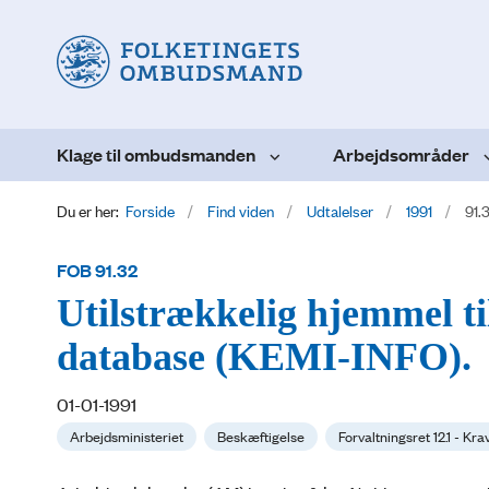
Klage til ombudsmanden
Arbejdsområder
Du er her:
Forside
Find viden
Udtalelser
1991
91.
FOB 91.32
Utilstrækkelig hjemmel ti
database (KEMI-INFO).
01-01-1991
Arbejdsministeriet
Beskæftigelse
Forvaltningsret 12.1 - Kr