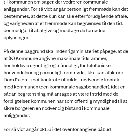
til kommunen om sager, der vedrører kommunale
anliggender. For så vidt angår personligt fremmøde kan det
bestemmes, at dette kun kan ske efter forudgående aftale,
og varigheden af et fremmøde kan begrænses til den tid,
der medgår til at afgive og modtage de fornødne
oplysninger.
På denne baggrund skal Indenrigsministeriet påpege, at de
af (K) Kommune angivne maksimale tidsrammer,
henholdsvis ugentligt og månedligt, for telefoniske
henvendelser og personligt fremmøde, ikke kan afskære
Dem fra en - i det konkrete tilfælde - nødvendig kontakt
med kommunen (den kommunale sagsbehandler), idet en
sådan begrænsning må antages at være i strid med de
forpligtelser, kommunen har som offentlig myndighed til at
sikre borgeren en nødvendig bistand i kommunale
anliggender.
For så vidt angår pkt. 6 i det ovenfor angivne påbud