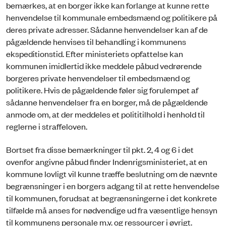
bemærkes, at en borger ikke kan forlange at kunne rette
henvendelse til kommunale embedsmænd og politikere på
deres private adresser. Sådanne henvendelser kan af de
pågældende henvises til behandling i kommunens
ekspeditionstid. Efter ministeriets opfattelse kan
kommunen imidlertid ikke meddele påbud vedrørende
borgeres private henvendelser til embedsmænd og
politikere. Hvis de pågældende føler sig forulempet af
sådanne henvendelser fra en borger, må de pågældende
anmode om, at der meddeles et polititilhold i henhold til
reglerne i straffeloven.
Bortset fra disse bemærkninger til pkt. 2, 4 og 6 i det
ovenfor angivne påbud finder Indenrigsministeriet, at en
kommune lovligt vil kunne træffe beslutning om de nævnte
begrænsninger i en borgers adgang til at rette henvendelse
til kommunen, forudsat at begrænsningerne i det konkrete
tilfælde må anses for nødvendige ud fra væsentlige hensyn
til kommunens personale m.v. og ressourcer i øvrigt.