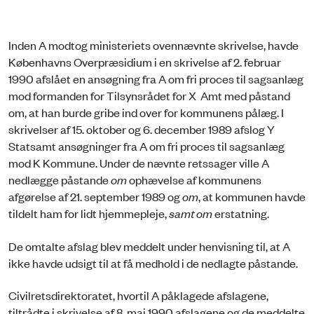
Inden A modtog ministeriets ovennævnte skrivelse, havde
Københavns Overpræsidium i en skrivelse af 2. februar
1990 afslået en ansøgning fra A om fri proces til sagsanlæg
mod formanden for Tilsynsrådet for X Amt med påstand
om, at han burde gribe ind over for kommunens pålæg. I
skrivelser af 15. oktober og 6. december 1989 afslog Y
Statsamt ansøgninger fra A om fri proces til sagsanlæg
mod K Kommune. Under de nævnte retssager ville A
nedlægge påstande
om
ophævelse af kommunens
afgørelse af 21. september 1989 og
om
, at kommunen havde
tildelt ham for lidt hjemmepleje,
samt om
erstatning.
De omtalte afslag blev meddelt under henvisning til, at A
ikke havde udsigt til at få medhold i de nedlagte påstande.
Civilretsdirektoratet, hvortil A påklagede afslagene,
tiltrådte i skrivelse af 8. maj 1990 afslagene og de meddelte