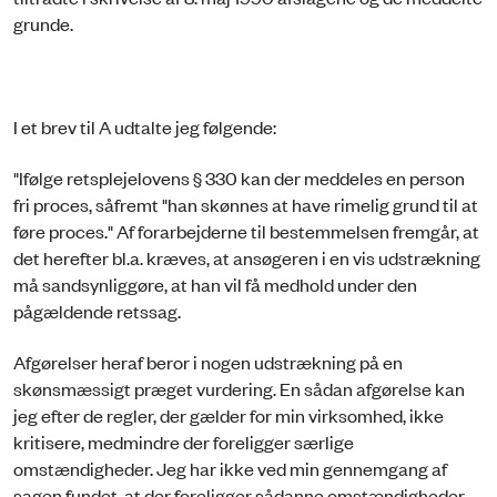
grunde.
I et brev til A udtalte jeg følgende:
"Ifølge retsplejelovens § 330 kan der meddeles en person
fri proces, såfremt "han skønnes at have rimelig grund til at
føre proces." Af forarbejderne til bestemmelsen fremgår, at
det herefter bl.a. kræves, at ansøgeren i en vis udstrækning
må sandsynliggøre, at han vil få medhold under den
pågældende retssag.
Afgørelser heraf beror i nogen udstrækning på en
skønsmæssigt præget vurdering. En sådan afgørelse kan
jeg efter de regler, der gælder for min virksomhed, ikke
kritisere, medmindre der foreligger særlige
omstændigheder. Jeg har ikke ved min gennemgang af
sagen fundet, at der foreligger sådanne omstændigheder,