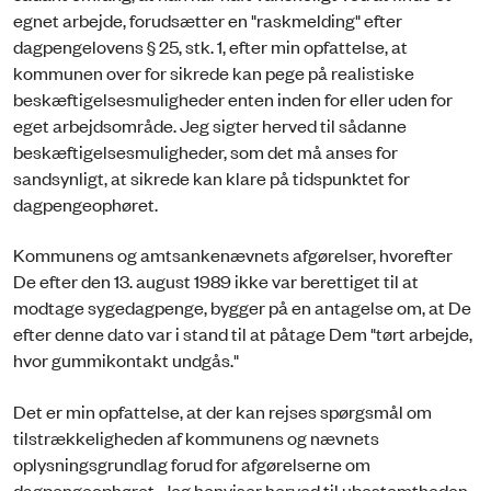
egnet arbejde, forudsætter en "raskmelding" efter
dagpengelovens § 25, stk. 1, efter min opfattelse, at
kommunen over for sikrede kan pege på realistiske
beskæftigelsesmuligheder enten inden for eller uden for
eget arbejdsområde. Jeg sigter herved til sådanne
beskæftigelsesmuligheder, som det må anses for
sandsynligt, at sikrede kan klare på tidspunktet for
dagpengeophøret.
Kommunens og amtsankenævnets afgørelser, hvorefter
De efter den 13. august 1989 ikke var berettiget til at
modtage sygedagpenge, bygger på en antagelse om, at De
efter denne dato var i stand til at påtage Dem "tørt arbejde,
hvor gummikontakt undgås."
Det er min opfattelse, at der kan rejses spørgsmål om
tilstrækkeligheden af kommunens og nævnets
oplysningsgrundlag forud for afgørelserne om
dagpengeophøret. Jeg henviser herved til ubestemtheden