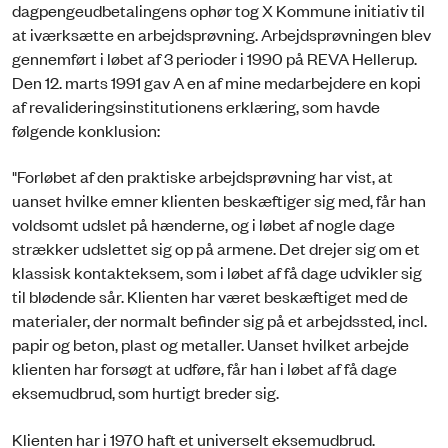
dagpengeudbetalingens ophør tog X Kommune initiativ til
at iværksætte en arbejdsprøvning. Arbejdsprøvningen blev
gennemført i løbet af 3 perioder i 1990 på REVA Hellerup.
Den 12. marts 1991 gav A en af mine medarbejdere en kopi
af revalideringsinstitutionens erklæring, som havde
følgende konklusion:
"Forløbet af den praktiske arbejdsprøvning har vist, at
uanset hvilke emner klienten beskæftiger sig med, får han
voldsomt udslet på hænderne, og i løbet af nogle dage
strækker udslettet sig op på armene. Det drejer sig om et
klassisk kontakteksem, som i løbet af få dage udvikler sig
til blødende sår. Klienten har været beskæftiget med de
materialer, der normalt befinder sig på et arbejdssted, incl.
papir og beton, plast og metaller. Uanset hvilket arbejde
klienten har forsøgt at udføre, får han i løbet af få dage
eksemudbrud, som hurtigt breder sig.
Klienten har i 1970 haft et universelt eksemudbrud.