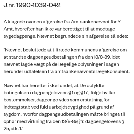
J.nr. 1990-1039-042
A klagede over en afgørelse fra Amtsankenævnet for Y
Amt, hvorefter han ikke var berettiget til at modtage
sygedagpenge. Nævnet begrundede sin afgørelse således:
"Nævnet besluttede at tiltræde kommunens afgørelse om
at standse dagpengeudbetalingen fra den 13/8-89, idet
nævnet lagde vægt på de lægelige oplysninger i sagen
herunder udtalelsen fra amtsankenævnets lægekonsulent.
Nævnet har herefter ikke fundet, at De opfyldte
betingelsen i dagpengelovens § 1 og § 17, ifølge hvilke
bestemmelser, dagpenge ydes som erstatning for
indtægtstab ved fuld uarbejdsdygtighed på grund af
sygdom, hvorfor dagpengeudbetalingen måtte bringes til
ophør med virkning fra den 13/8-89, jfr. dagpengelovens §
25, stk. 1."