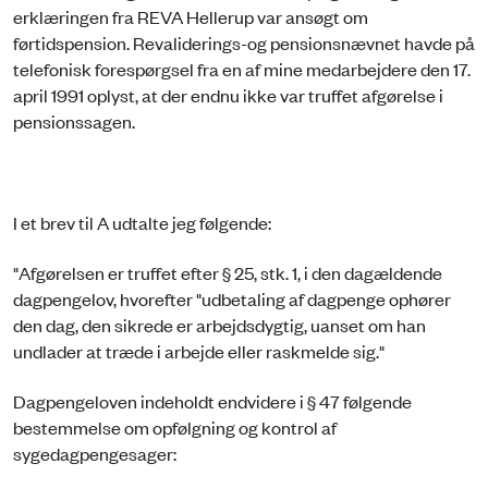
erklæringen fra REVA Hellerup var ansøgt om
førtidspension. Revaliderings-og pensionsnævnet havde på
telefonisk forespørgsel fra en af mine medarbejdere den 17.
april 1991 oplyst, at der endnu ikke var truffet afgørelse i
pensionssagen.
I et brev til A udtalte jeg følgende:
"Afgørelsen er truffet efter § 25, stk. 1, i den dagældende
dagpengelov, hvorefter "udbetaling af dagpenge ophører
den dag, den sikrede er arbejdsdygtig, uanset om han
undlader at træde i arbejde eller raskmelde sig."
Dagpengeloven indeholdt endvidere i § 47 følgende
bestemmelse om opfølgning og kontrol af
sygedagpengesager: