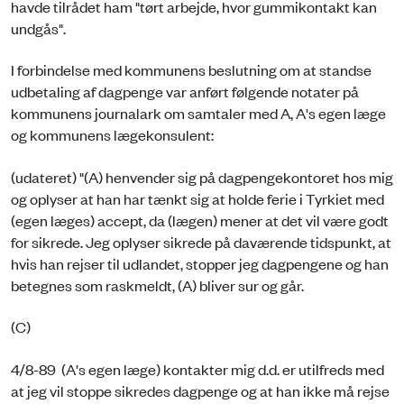
havde tilrådet ham "tørt arbejde, hvor gummikontakt kan
undgås".
I forbindelse med kommunens beslutning om at standse
udbetaling af dagpenge var anført følgende notater på
kommunens journalark om samtaler med A, A's egen læge
og kommunens lægekonsulent:
(udateret) "(A) henvender sig på dagpengekontoret hos mig
og oplyser at han har tænkt sig at holde ferie i Tyrkiet med
(egen læges) accept, da (lægen) mener at det vil være godt
for sikrede. Jeg oplyser sikrede på daværende tidspunkt, at
hvis han rejser til udlandet, stopper jeg dagpengene og han
betegnes som raskmeldt, (A) bliver sur og går.
(C)
4/8-89 (A's egen læge) kontakter mig d.d. er utilfreds med
at jeg vil stoppe sikredes dagpenge og at han ikke må rejse