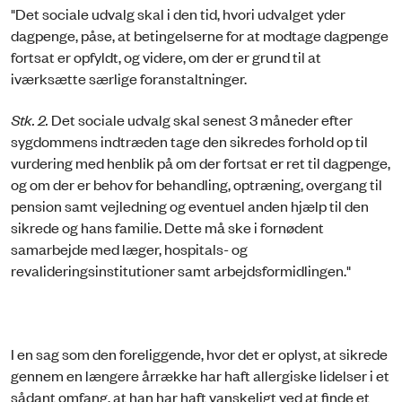
"Det sociale udvalg skal i den tid, hvori udvalget yder
dagpenge, påse, at betingelserne for at modtage dagpenge
fortsat er opfyldt, og videre, om der er grund til at
iværksætte særlige foranstaltninger.
Stk. 2.
Det sociale udvalg skal senest 3 måneder efter
sygdommens indtræden tage den sikredes forhold op til
vurdering med henblik på om der fortsat er ret til dagpenge,
og om der er behov for behandling, optræning, overgang til
pension samt vejledning og eventuel anden hjælp til den
sikrede og hans familie. Dette må ske i fornødent
samarbejde med læger, hospitals- og
revalideringsinstitutioner samt arbejdsformidlingen."
I en sag som den foreliggende, hvor det er oplyst, at sikrede
gennem en længere årrække har haft allergiske lidelser i et
sådant omfang, at han har haft vanskeligt ved at finde et