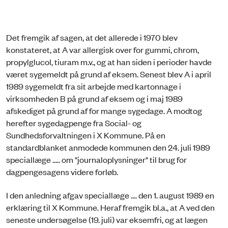
Det fremgik af sagen, at det allerede i 1970 blev
konstateret, at A var allergisk over for gummi, chrom,
propylglucol, tiuram m.v., og at han siden i perioder havde
været sygemeldt på grund af eksem. Senest blev A i april
1989 sygemeldt fra sit arbejde med kartonnage i
virksomheden B på grund af eksem og i maj 1989
afskediget på grund af for mange sygedage. A modtog
herefter sygedagpenge fra Social- og
Sundhedsforvaltningen i X Kommune. På en
standardblanket anmodede kommunen den 24. juli 1989
speciallæge ..... om "journaloplysninger" til brug for
dagpengesagens videre forløb.
I den anledning afgav speciallæge .... den 1. august 1989 en
erklæring til X Kommune. Heraf fremgik bl.a., at A ved den
seneste undersøgelse (19. juli) var eksemfri, og at lægen