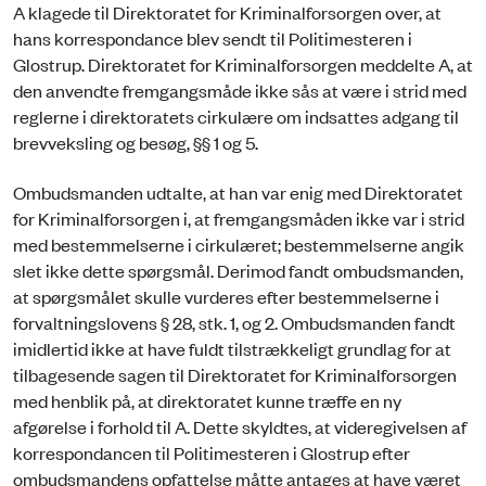
A klagede til Direktoratet for Kriminalforsorgen over, at
hans korrespondance blev sendt til Politimesteren i
Glostrup. Direktoratet for Kriminalforsorgen meddelte A, at
den anvendte fremgangsmåde ikke sås at være i strid med
reglerne i direktoratets cirkulære om indsattes adgang til
brevveksling og besøg, §§ 1 og 5.
Ombudsmanden udtalte, at han var enig med Direktoratet
for Kriminalforsorgen i, at fremgangsmåden ikke var i strid
med bestemmelserne i cirkulæret; bestemmelserne angik
slet ikke dette spørgsmål. Derimod fandt ombudsmanden,
at spørgsmålet skulle vurderes efter bestemmelserne i
forvaltningslovens § 28, stk. 1, og 2. Ombudsmanden fandt
imidlertid ikke at have fuldt tilstrækkeligt grundlag for at
tilbagesende sagen til Direktoratet for Kriminalforsorgen
med henblik på, at direktoratet kunne træffe en ny
afgørelse i forhold til A. Dette skyldtes, at videregivelsen af
korrespondancen til Politimesteren i Glostrup efter
ombudsmandens opfattelse måtte antages at have været