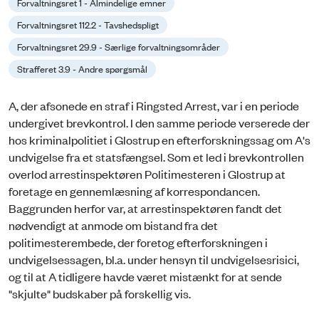
Forvaltningsret 1 - Almindelige emner
Forvaltningsret 112.2 - Tavshedspligt
Forvaltningsret 29.9 - Særlige forvaltningsområder
Strafferet 3.9 - Andre spørgsmål
A, der afsonede en straf i Ringsted Arrest, var i en periode
undergivet brevkontrol. I den samme periode verserede der
hos kriminalpolitiet i Glostrup en efterforskningssag om A's
undvigelse fra et statsfængsel. Som et led i brevkontrollen
overlod arrestinspektøren Politimesteren i Glostrup at
foretage en gennemlæsning af korrespondancen.
Baggrunden herfor var, at arrestinspektøren fandt det
nødvendigt at anmode om bistand fra det
politimesterembede, der foretog efterforskningen i
undvigelsessagen, bl.a. under hensyn til undvigelsesrisici,
og til at A tidligere havde været mistænkt for at sende
"skjulte" budskaber på forskellig vis.