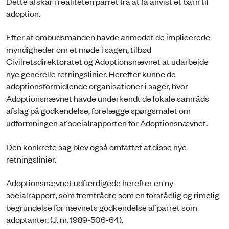
Dette afskar i realiteten parret fra at få anvist et barn til
adoption.
Efter at ombudsmanden havde anmodet de implicerede
myndigheder om et møde i sagen, tilbød
Civilretsdirektoratet og Adoptionsnævnet at udarbejde
nye generelle retningslinier. Herefter kunne de
adoptionsformidlende organisationer i sager, hvor
Adoptionsnævnet havde underkendt de lokale samråds
afslag på godkendelse, forelægge spørgsmålet om
udformningen af socialrapporten for Adoptionsnævnet.
Den konkrete sag blev også omfattet af disse nye
retningslinier.
Adoptionsnævnet udfærdigede herefter en ny
socialrapport, som fremtrådte som en forståelig og rimelig
begrundelse for nævnets godkendelse af parret som
adoptanter. (J. nr. 1989-506-64).