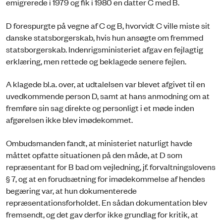
emigrerede i 1979 og fik i 1980 en datter C med B.
D forespurgte på vegne af C og B, hvorvidt C ville miste sit
danske statsborgerskab, hvis hun ansøgte om fremmed
statsborgerskab. Indenrigsministeriet afgav en fejlagtig
erklæring, men rettede og beklagede senere fejlen.
A klagede bl.a. over, at udtalelsen var blevet afgivet til en
uvedkommende person D, samt at hans anmodning om at
fremføre sin sag direkte og personligt i et møde inden
afgørelsen ikke blev imødekommet.
Ombudsmanden fandt, at ministeriet naturligt havde
måttet opfatte situationen på den måde, at D som
repræsentant for B bad om vejledning, jf. forvaltningslovens
§ 7, og at en forudsætning for imødekommelse af hendes
begæring var, at hun dokumenterede
repræsentationsforholdet. En sådan dokumentation blev
fremsendt, og det gav derfor ikke grundlag for kritik, at