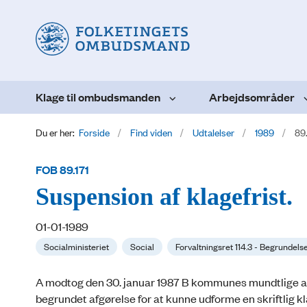
Klage til ombudsmanden
Arbejdsområder
Du er her:
Forside
Find viden
Udtalelser
1989
89.
FOB 89.171
Suspension af klagefrist.
01-01-1989
Socialministeriet
Social
Forvaltningsret 114.3 - Begrundels
A modtog den 30. januar 1987 B kommunes mundtlige afg
begrundet afgørelse for at kunne udforme en skriftli