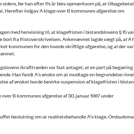
e videre, før han efter 1½ år blev opmærksom på, at tilbagebeta
at. Herefter indgav A klage over B kommunes afgørelse om
n med henvisning til, at klagefristen i bistandslovens § 15 va
at se bort fra fristoverskrivelsen. Ankenævnet lagde vægt på,
at
A 
ket kommunen for den lovede skriftlige afgørelse, og
at
der var
 nævnet.
gslovens ikrafttræden var fast antaget, at en part på begærin
ølgende. Han fandt A's ønske om at modtage en begrundelse rimel
se af ønsket burde bevirke suspension af klagefristen i bistan
 over B kommunes afgørelse af 30. januar 1987 under
ffet beslutning om at realitetsbehandle A's klage. Ombudsma