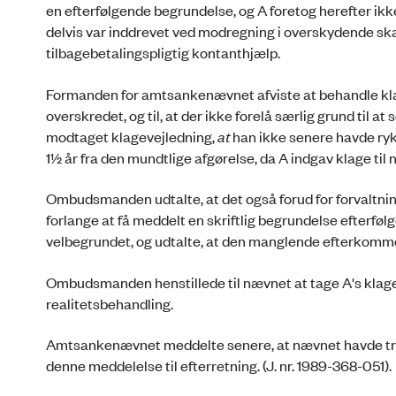
en efterfølgende begrundelse, og A foretog herefter ikk
delvis var inddrevet ved modregning i overskydende sk
tilbagebetalingspligtig kontanthjælp.
Formanden for amtsankenævnet afviste at behandle klage
overskredet, og til, at der ikke forelå særlig grund til 
modtaget klagevejledning,
at
han ikke senere havde ryk
1½ år fra den mundtlige afgørelse, da A indgav klage til
Ombudsmanden udtalte, at det også forud for forvaltnin
forlange at få meddelt en skriftlig begrundelse efterf
velbegrundet, og udtalte, at den manglende efterkommel
Ombudsmanden henstillede til nævnet at tage A's klage
realitetsbehandling.
Amtsankenævnet meddelte senere, at nævnet havde tru
denne meddelelse til efterretning. (J. nr. 1989-368-051).