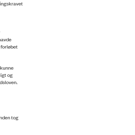
lingskravet
r
havde
 forløbet
g kunne
igt og
dsloven.
nden tog