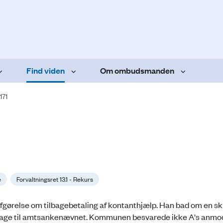
Find viden
Om ombudsmanden
171
e
Forvaltningsret 13.1 - Rekurs
ørelse om tilbagebetaling af kontanthjælp. Han bad om en skri
g klage til amtsankenævnet. Kommunen besvarede ikke A's anm