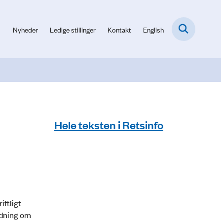
Nyheder
Ledige stillinger
Kontakt
English
Hele teksten i Retsinfo
ftligt
odning om