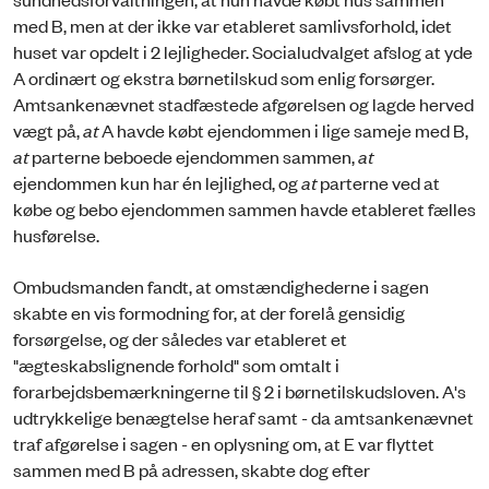
med B, men at der ikke var etableret samlivsforhold, idet
huset var opdelt i 2 lejligheder. Socialudvalget afslog at yde
A ordinært og ekstra børnetilskud som enlig forsørger.
Amtsankenævnet stadfæstede afgørelsen og lagde herved
vægt på,
at
A havde købt ejendommen i lige sameje med B,
at
parterne beboede ejendommen sammen,
at
ejendommen kun har én lejlighed, og
at
parterne ved at
købe og bebo ejendommen sammen havde etableret fælles
husførelse.
Ombudsmanden fandt, at omstændighederne i sagen
skabte en vis formodning for, at der forelå gensidig
forsørgelse, og der således var etableret et
"ægteskabslignende forhold" som omtalt i
forarbejdsbemærkningerne til § 2 i børnetilskudsloven. A's
udtrykkelige benægtelse heraf samt - da amtsankenævnet
traf afgørelse i sagen - en oplysning om, at E var flyttet
sammen med B på adressen, skabte dog efter