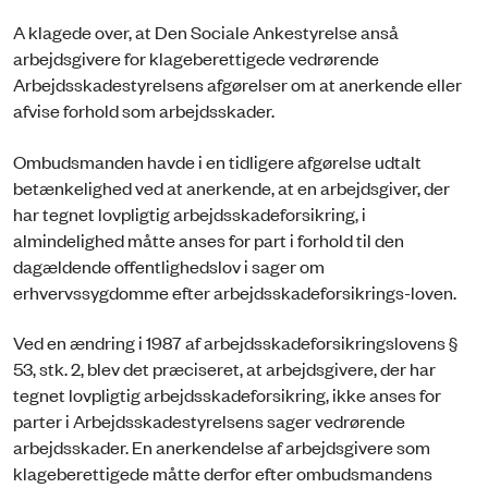
A klagede over, at Den Sociale Ankestyrelse anså
arbejdsgivere for klageberettigede vedrørende
Arbejdsskadestyrelsens afgørelser om at anerkende eller
afvise forhold som arbejdsskader.
Ombudsmanden havde i en tidligere afgørelse udtalt
betænkelighed ved at anerkende, at en arbejdsgiver, der
har tegnet lovpligtig arbejdsskadeforsikring, i
almindelighed måtte anses for part i forhold til den
dagældende offentlighedslov i sager om
erhvervssygdomme efter arbejdsskadeforsikrings-loven.
Ved en ændring i 1987 af arbejdsskadeforsikringslovens §
53, stk. 2, blev det præciseret, at arbejdsgivere, der har
tegnet lovpligtig arbejdsskadeforsikring, ikke anses for
parter i Arbejdsskadestyrelsens sager vedrørende
arbejdsskader. En anerkendelse af arbejdsgivere som
klageberettigede måtte derfor efter ombudsmandens