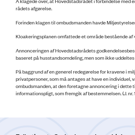
A klagede over, at Hovedstadsrådet i forbindelse med 
rådets afgørelse.
Forinden klagen til ombudsmanden havde Miljøstyrelsen
Kloakeringsplanen omfattede et område bestående af
Annonceringen af Hovedstadsrådets godkendelsesbeslutni
baseret på husstandsomdeling, men som ikke uddeltes
På baggrund af en generel redegørelse for kravene i miljø
privatpersoner, som må antages at have en individuel, v
ombudsmanden, at den foretagne annoncering i dette tilf
informationspligt, som fremgik af bestemmelsen. (J. nr. 