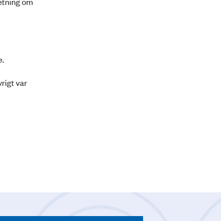
retning om
e.
rigt var