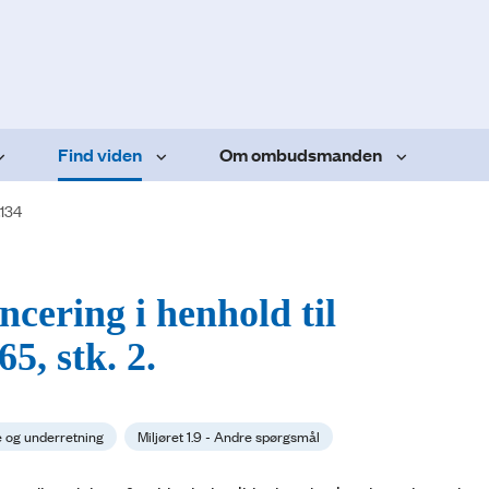
Find viden
Om ombudsmanden
.134
ncering i henhold til
5, stk. 2.
e og underretning
Miljøret 1.9 - Andre spørgsmål