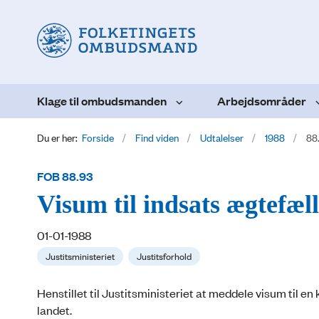
Klage til ombudsmanden
Arbejdsområder
Du er her:
Forside
Find viden
Udtalelser
1988
88
FOB 88.93
Visum til indsats ægtefæl
01-01-1988
Justitsministeriet
Justitsforhold
Henstillet til Justitsministeriet at meddele visum til e
landet.