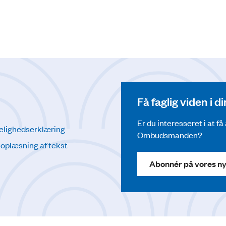
Få faglig viden i 
Er du interesseret i at f
elighedserklæring
Ombudsmanden?
l oplæsning af tekst
Abonnér på vores n