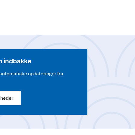
din indbakke
å automatiske opdateringer fra
yheder