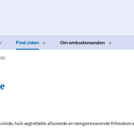
Find viden
Om ombudsmanden
.93
le
n kvinde, hvis ægtefælle afsonede en længerevarende frihedsstraf