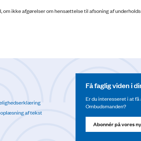
l, om ikke afgørelser om hensættelse til afsoning af underhold
Få faglig viden i 
Er du interesseret i at f
elighedserklæring
Ombudsmanden?
l oplæsning af tekst
Abonnér på vores n