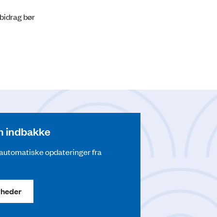
sbidrag bør
din indbakke
å automatiske opdateringer fra
yheder