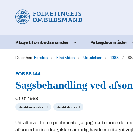
Klage til ombudsmanden
Arbejdsområder
Du er her:
Forside
Find viden
Udtalelser
1988
88
FOB 88.144
Sagsbehandling ved afson
01-01-1988
Justitsministeriet
Justitsforhold
Udtalt over for en politimester, at jeg måtte finde det m
af underholdsbidrag, ikke samtidig havde modtaget vej