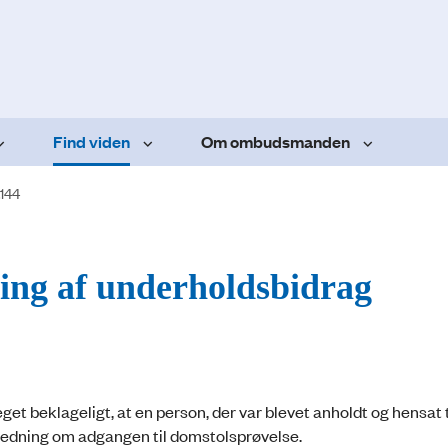
Find viden
Om ombudsmanden
.144
ing af underholdsbidrag
eget beklageligt, at en person, der var blevet anholdt og hensat 
ledning om adgangen til domstolsprøvelse.