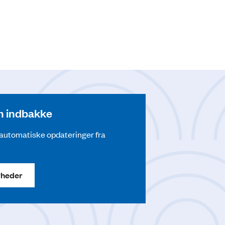
din indbakke
å automatiske opdateringer fra
yheder