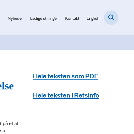
Nyheder
Ledige stillinger
Kontakt
English
Hele teksten som PDF
lse
Hele teksten i Retsinfo
 på et af
k af