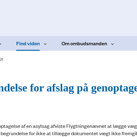
Find viden
Om ombudsmanden
91
delse for afslag på genoptage
ptagelse af en asylsag afviste Flygtningenævnet at lægge vægt
 begrundelse for ikke at tillægge dokumentet vægt ikke fremgi