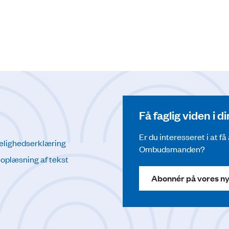
Få faglig viden i 
Er du interesseret i at f
elighedserklæring
Ombudsmanden?
l oplæsning af tekst
Abonnér på vores n