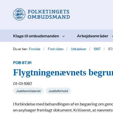
Klage til ombudsmanden
Arbejdsområder
Du er her:
Forside
Find viden
Udtalelser
1987
87.
FOB 87.91
Flygtningenævnets begrun
01-01-1987
Justitsministeriet
Justitsforhold
I forbindelse med behandlingen af en begæring om geno
en asylsøger fremlagt dokument. Kritiseret, at nævnets