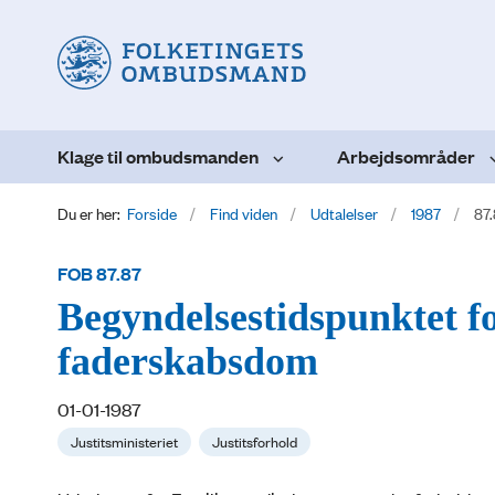
Klage til ombudsmanden
Arbejdsområder
Du er her:
Forside
Find viden
Udtalelser
1987
87
FOB 87.87
Begyndelsestidspunktet fo
faderskabsdom
01-01-1987
Justitsministeriet
Justitsforhold