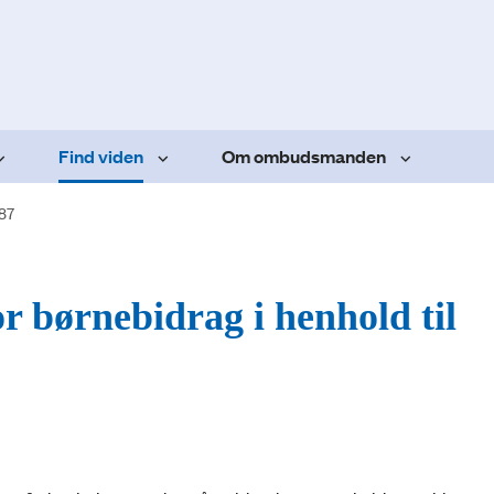
Find viden
Om ombudsmanden
.87
r børnebidrag i henhold til