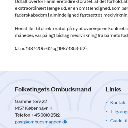
Udtalt overfor Familieretsdirektoratet, at det forhold
ekstraordinært længe ud, er en omstændighed, som bør ku
faderskabsdom i almindelighed fastsættes med virkning
Henstillet til direktoratet på ny at overveje en konkret 
måneder, var pålagt bidrag med virkning fra barnets fø
(J. nr. 1987-205-62 og 1987-1353-62).
Folketingets Ombudsmand
Links
Gammeltorv 22
Kontakt
1457 København K
Tilgæng
Telefon +45 3313 2512
Guide ti
post@ombudsmanden.dk