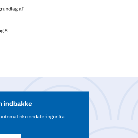
grundlag af
og 8
din indbakke
å automatiske opdateringer fra