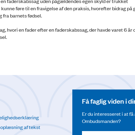
, at en faderskabssag uden pågældendes egen skyld er trukket
nne føre til en fravigelse af den praksis, hvorefter bidrag på 
 fra barnets fødsel.
sag, hvori en fader efter en faderskabssag, der havde varet 6 år 
dsel.
Få faglig viden i 
Er du interesseret i at f
elighedserklæring
Ombudsmanden?
l oplæsning af tekst