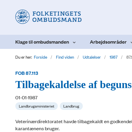
Klage til ombudsmanden
Arbejdsområder
Du er her:
Forside
Find viden
Udtalelser
1987
87.
FOB 87.113
Tilbagekaldelse af beguns
01-01-1987
Landbrugsministeriet
Landbrug
Veterinærdirektoratet havde tilbagekaldt en godkendels
karantænens bruger.