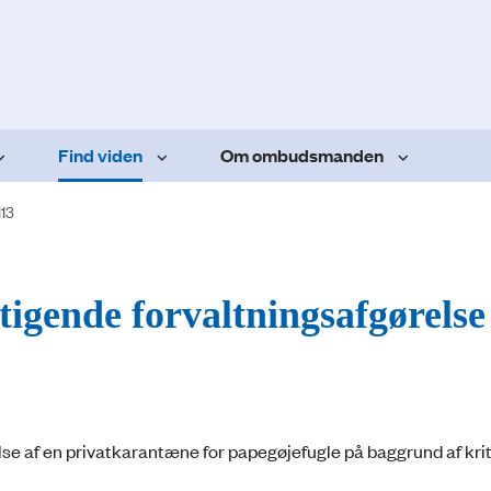
Find viden
Om ombudsmanden
113
tigende forvaltningsafgørelse
e af en privatkarantæne for papegøjefugle på baggrund af krit