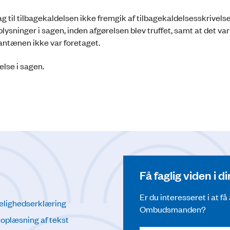
sag til tilbagekaldelsen ikke fremgik af tilbagekaldelsesskrivels
lysninger i sagen, inden afgørelsen blev truffet, samt at det var
arantænen ikke var foretaget.
else i sagen.
Få faglig viden i 
Er du interesseret i at f
elighedserklæring
Ombudsmanden?
l oplæsning af tekst