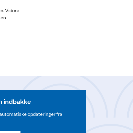
en. Videre
 en
din indbakke
å automatiske opdateringer fra