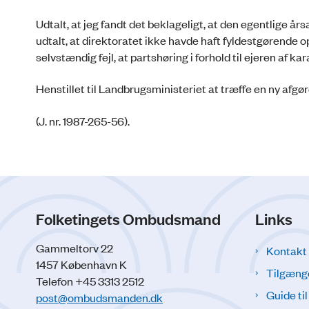
Udtalt, at jeg fandt det beklageligt, at den egentlige år
udtalt, at direktoratet ikke havde haft fyldestgørende op
selvstændig fejl, at partshøring i forhold til ejeren af k
Henstillet til Landbrugsministeriet at træffe en ny afgør
(J. nr. 1987-265-56).
Folketingets Ombudsmand
Links
Gammeltorv 22
Kontakt
1457 København K
Tilgæng
Telefon +45 3313 2512
Guide ti
post@ombudsmanden.dk