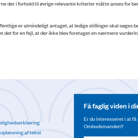
 der i forhold til øvrige relevante kriterier måtte anses for be
ffentlige er almindeligt antaget, at ledige stillinger skal søges
 det for en fejl, at der ikke blev foretaget en nærmere vurderin
Få faglig viden i 
Er du interesseret i at f
elighedserklæring
Ombudsmanden?
l oplæsning af tekst