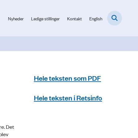
Nyheder
Ledige stillinger
Kontakt
English
Hele teksten som PDF
Hele teksten i Retsinfo
re. Det
 blev