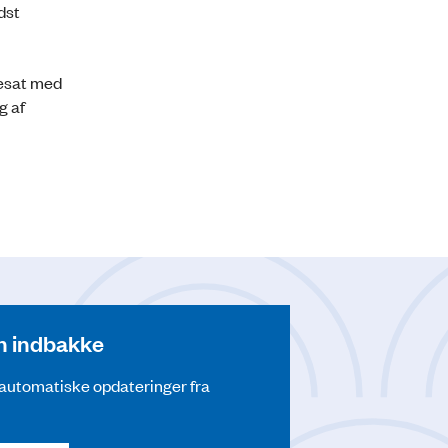
dst
 besat med
g af
din indbakke
å automatiske opdateringer fra