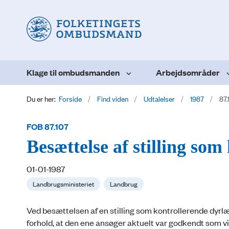
Klage til ombudsmanden
Arbejdsområder
Du er her:
Forside
Find viden
Udtalelser
1987
87.
FOB 87.107
Besættelse af stilling so
01-01-1987
Landbrugsministeriet
Landbrug
Ved besættelsen af en stilling som kontrollerende dyrlæ
forhold, at den ene ansøger aktuelt var godkendt som vikar 