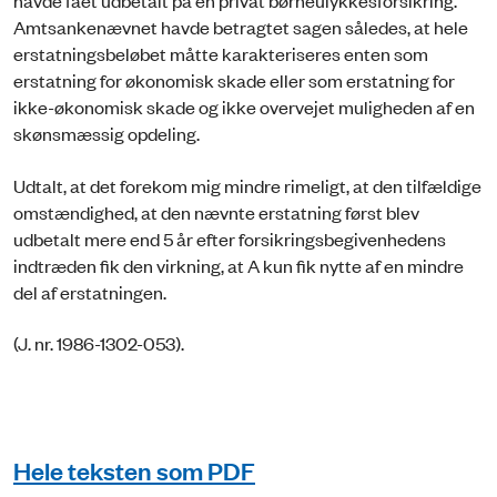
havde fået udbetalt på en privat børneulykkesforsikring.
Amtsankenævnet havde betragtet sagen således, at hele
erstatningsbeløbet måtte karakteriseres enten som
erstatning for økonomisk skade eller som erstatning for
ikke-økonomisk skade og ikke overvejet muligheden af en
skønsmæssig opdeling.
Udtalt, at det forekom mig mindre rimeligt, at den tilfældige
omstændighed, at den nævnte erstatning først blev
udbetalt mere end 5 år efter forsikringsbegivenhedens
indtræden fik den virkning, at A kun fik nytte af en mindre
del af erstatningen.
(J. nr. 1986-1302-053).
Hele teksten som PDF