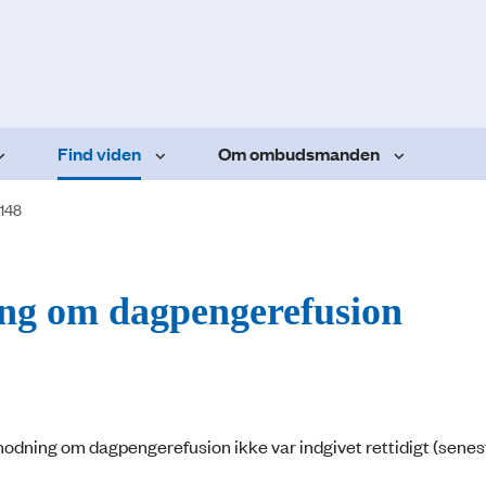
Find viden
Om ombudsmanden
.148
ing om dagpengerefusion
odning om dagpengerefusion ikke var indgivet rettidigt (senes