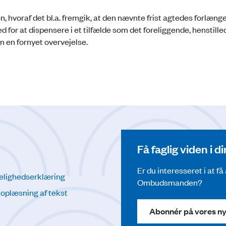
n, hvoraf det bl.a. fremgik, at den nævnte frist agtedes forlænget
 for at dispensere i et tilfælde som det foreliggende, henstille
en fornyet overvejelse.
Få faglig viden i 
Er du interesseret i at f
elighedserklæring
Ombudsmanden?
l oplæsning af tekst
Abonnér på vores n