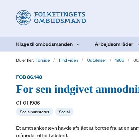
Klage til ombudsmanden
Arbejdsområder
Du er her:
Forside
Find viden
Udtalelser
1986
86
FOB 86.148
For sen indgivet anmodn
01-01-1986
Socialministeriet
Social
Et amtsankenævn havde afslået at bortse fra, at en anm
måneder efter fødslen).