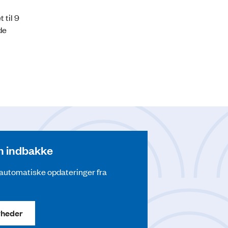
 til 9
de
din indbakke
å automatiske opdateringer fra
yheder