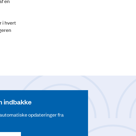
af en
 i hvert
ageren
din indbakke
å automatiske opdateringer fra