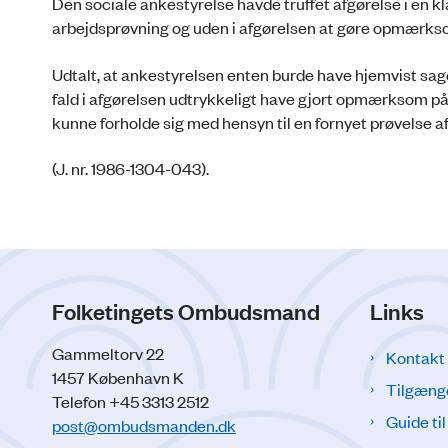
Den sociale ankestyrelse havde truffet afgørelse i en k
arbejdsprøvning og uden i afgørelsen at gøre opmærks
Udtalt, at ankestyrelsen enten burde have hjemvist sage
fald i afgørelsen udtrykkeligt have gjort opmærksom p
kunne forholde sig med hensyn til en fornyet prøvelse a
(J. nr. 1986-1304-043).
Folketingets Ombudsmand
Links
Gammeltorv 22
Kontakt
1457 København K
Tilgæng
Telefon +45 3313 2512
Guide ti
post@ombudsmanden.dk