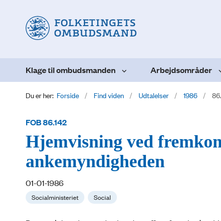
Klage til ombudsmanden
Arbejdsområder
Du er her:
Forside
Find viden
Udtalelser
1986
86
FOB 86.142
Hjemvisning ved fremkoms
ankemyndigheden
01-01-1986
Socialministeriet
Social