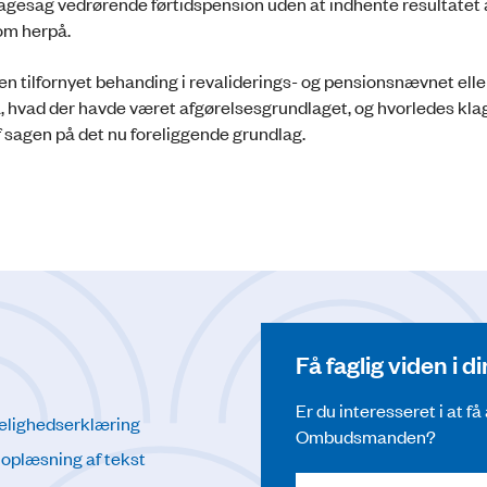
lagesag vedrørende førtidspension uden at indhente resultatet 
om herpå.
n tilfornyet behanding i revaliderings- og pensionsnævnet eller
å, hvad der havde været afgørelsesgrundlaget, og hvorledes kl
f sagen på det nu foreliggende grundlag.
Få faglig viden i 
Er du interesseret i at f
elighedserklæring
Ombudsmanden?
l oplæsning af tekst