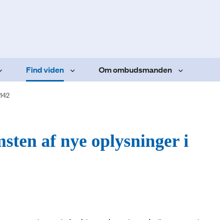
Find viden
Om ombudsmanden
.142
ten af nye oplysninger i