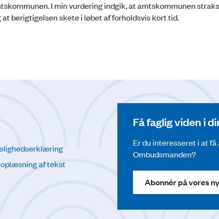
l amtskommunen. I min vurdering indgik, at amtskommunen strak
t berigtigelsen skete i løbet af forholdsvis kort tid.
Få faglig viden i 
Er du interesseret i at f
elighedserklæring
Ombudsmanden?
l oplæsning af tekst
Abonnér på vores n