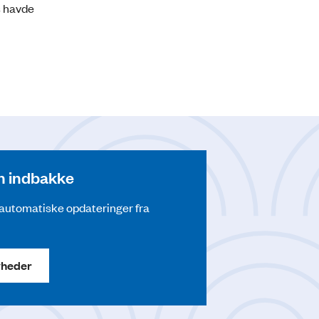
s havde
din indbakke
å automatiske opdateringer fra
yheder