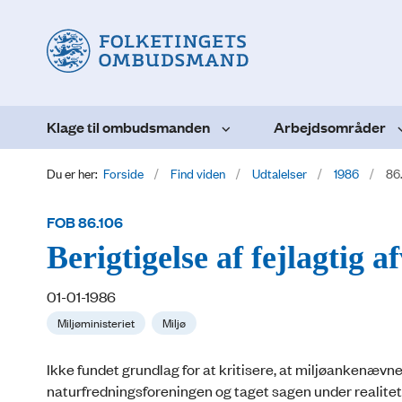
Klage til ombudsmanden
Arbejdsområder
Du er her:
Forside
Find viden
Udtalelser
1986
86
FOB 86.106
Berigtigelse af fejlagtig 
01-01-1986
Miljøministeriet
Miljø
Ikke fundet grundlag for at kritisere, at miljøankenævne
naturfredningsforeningen og taget sagen under realitet