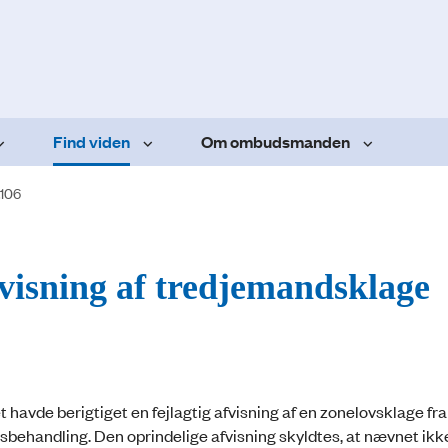
Find viden
Om ombudsmanden
.106
afvisning af tredjemandsklage
t havde berigtiget en fejlagtig afvisning af en zonelovsklage fra
sbehandling. Den oprindelige afvisning skyldtes, at nævnet ikk