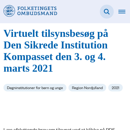
Virtuelt tilsynsbesøg på
Den Sikrede Institution
Kompasset den 3. og 4.
marts 2021
Døgninstitutioner for børn og unge
Region Nordjylland
2021
Læs afsluttende brev om tilsynet ved at klikke på PDF-