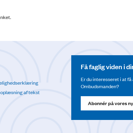
inket.
Få faglig viden i 
Er du interesseret i at f
elighedserklæring
Ombudsmanden?
l oplæsning af tekst
Abonnér på vores n