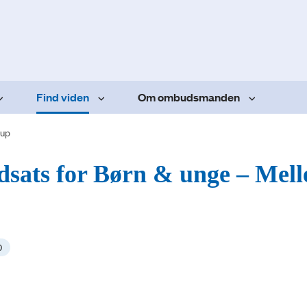
Find viden
Om ombudsmanden
rup
ndsats for Børn & unge – Mel
0