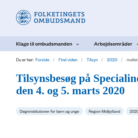
Klage til ombudsmanden
Arbejdsområder
Du er her:
Forside
Find viden
Tilsyn
2020
melle
Tilsynsbesøg på Speciali
den 4. og 5. marts 2020
Døgninstitutioner for børn og unge
Region Midtjylland
202