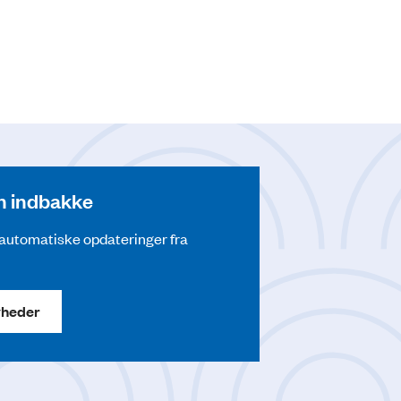
din indbakke
å automatiske opdateringer fra
yheder