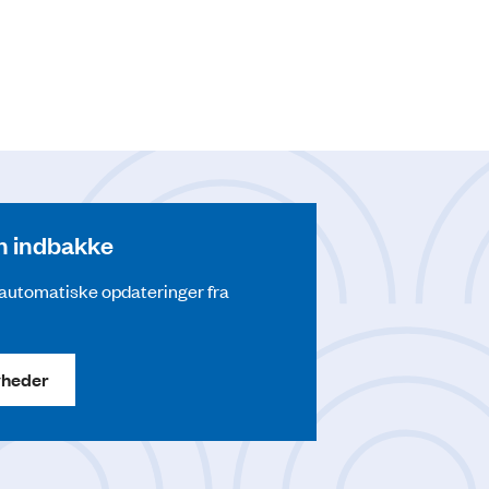
din indbakke
å automatiske opdateringer fra
yheder