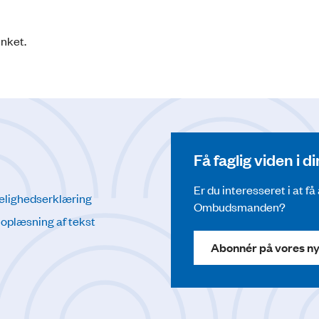
inket.
Få faglig viden i 
Er du interesseret i at f
elighedserklæring
Ombudsmanden?
l oplæsning af tekst
Abonnér på vores n