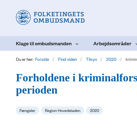
Klage til ombudsmanden
Arbejdsområder
Du er her:
Forside
Find viden
Tilsyn
2020
krimin
Forholdene i kriminalfor
perioden
Fængsler
Region Hovedstaden
2020