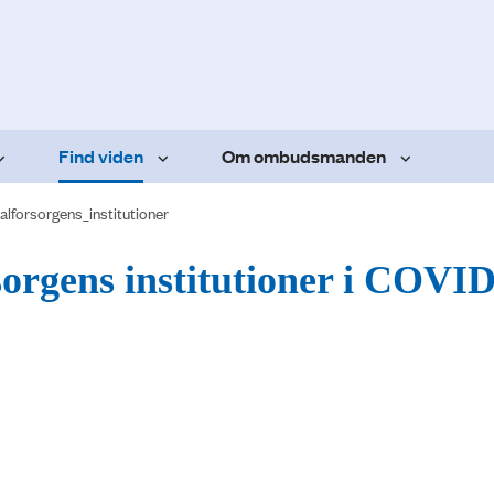
Find viden
Om ombudsmanden
alforsorgens_institutioner
sorgens institutioner i COVID