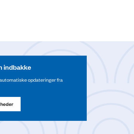
din indbakke
å automatiske opdateringer fra
yheder