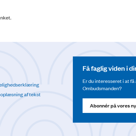
inket.
Få faglig viden i 
Er du interesseret i at f
elighedserklæring
Ombudsmanden?
l oplæsning af tekst
Abonnér på vores n