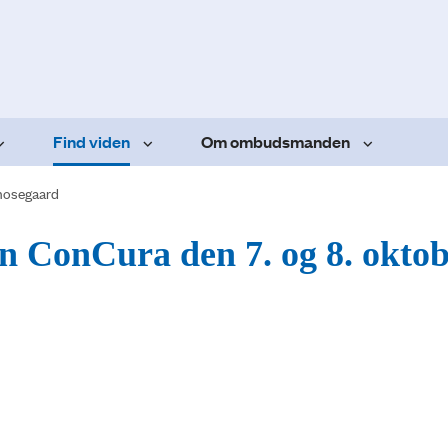
Find viden
Om ombudsmanden
osegaard
en ConCura den 7. og 8. okto