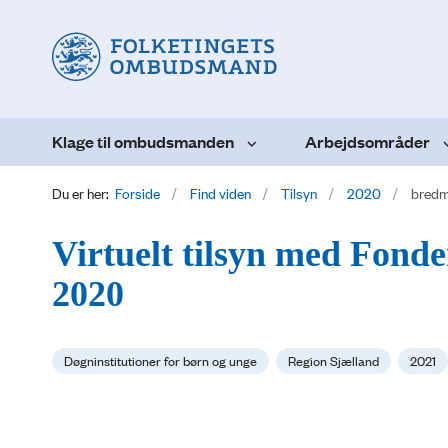
Klage til ombudsmanden
Arbejdsområder
Du er her:
Forside
Find viden
Tilsyn
2020
bredm
Virtuelt tilsyn med Fond
2020
Døgninstitutioner for børn og unge
Region Sjælland
2021